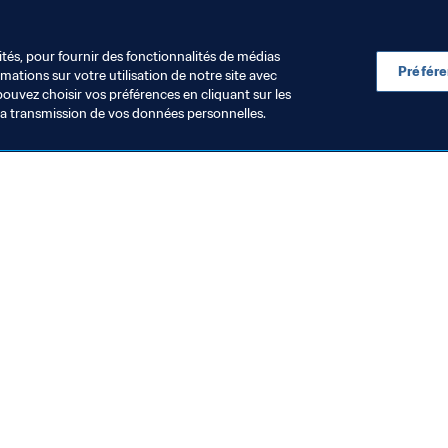
Saudi Arabia
AFC
ités, pour fournir des fonctionnalités de médias
Préfér
ations sur votre utilisation de notre site avec
pouvez choisir vos préférences en cliquant sur les
la transmission de vos données personnelles.
Visitez également
Toutes les infos et tous les articles
Rapports et documents
Fondation FIFA
FIFA Museum
Emplois & Carrières