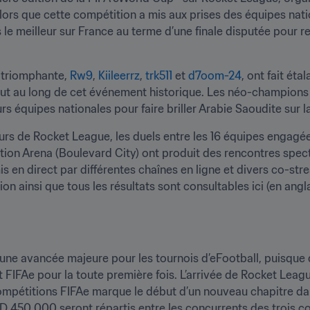
lors que cette compétition a mis aux prises des équipes nati
s le meilleur sur France au terme d’une finale disputée pour r
 triomphante, 
Rw9
, 
Kiileerrz
, 
trk511
 et 
d7oom-24
, ont fait éta
tout au long de cet événement historique. Les néo-champion
urs équipes nationales pour faire briller Arabie Saoudite sur 
urs de Rocket League, les duels entre les 16 équipes engagée
tion Arena (Boulevard City) ont produit des rencontres spect
mis en direct par différentes chaînes en ligne et divers co-st
n ainsi que tous les résultats sont consultables ici (en anglai
ne avancée majeure pour les tournois d’eFootball, puisque dif
FAe pour la toute première fois. L’arrivée de Rocket League, 
mpétitions FIFAe marque le début d’un nouveau chapitre dan
 USD 450 000 seront répartis entre les concurrents des trois c