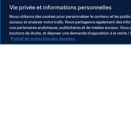
Organisation
Organisation
Vie privée et informations personnelles
Nous utilisons des cookies pour personnaliser le contenu et les public
sociaux et analyser notre trafic. Nous partageons également des inform
nos partenaires analytiques, publicitaires et de médias sociaux. Vous 
boutons de droite, et déposer une demande d’opposition à la vente / 
Portail de protection des données
L’action de la FIFA
Juridique
Système de transfert
Football féminin
Promotion du football
Innovation
Développement des talents
Organisation des compétitions