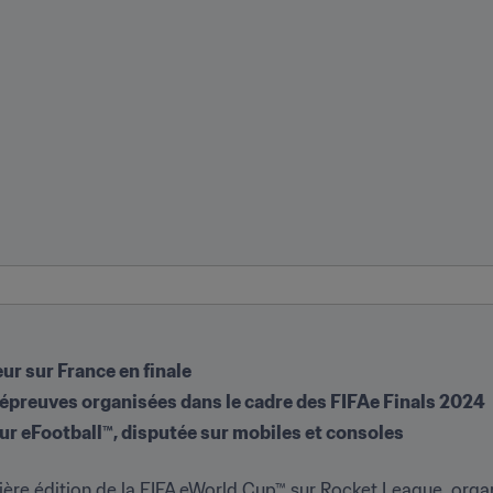
eur sur France en finale
is épreuves organisées dans le cadre des FIFAe Finals 2024
sur eFootball™, disputée sur mobiles et consoles
ère édition de la FIFA eWorld Cup™ sur Rocket League, orga