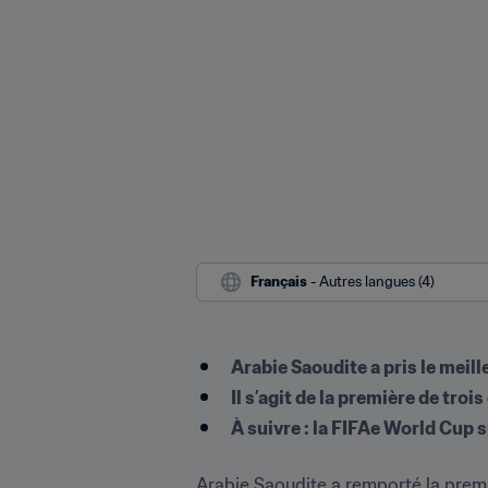
Français
 - Autres langues (4)
Arabie Saoudite a pris le meill
Il s’agit de la première de tro
À suivre : la FIFAe World Cup 
Arabie Saoudite a remporté la premi