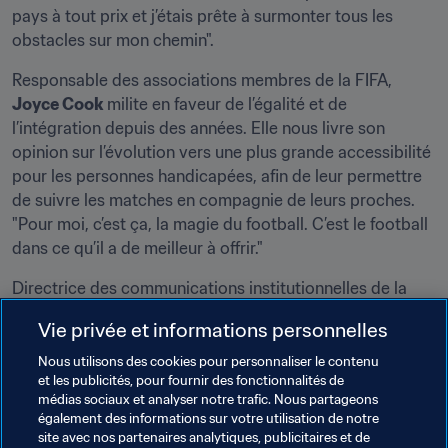
pays à tout prix et j’étais prête à surmonter tous les 
obstacles sur mon chemin".
Responsable des associations membres de la FIFA, 
Joyce Cook
 milite en faveur de l’égalité et de 
l’intégration depuis des années. Elle nous livre son 
opinion sur l’évolution vers une plus grande accessibilité 
pour les personnes handicapées, afin de leur permettre 
de suivre les matches en compagnie de leurs proches. 
"Pour moi, c’est ça, la magie du football. C’est le football 
dans ce qu’il a de meilleur à offrir."
Directrice des communications institutionnelles de la 
FIFA et instigatrice de la conférence de la FIFA pour 
Vie privée et informations personnelles
l’égalité et l’intégration, 
Honey Thaljieh
 évoque ce 
langage universel qu’est le football : "Il ouvre de 
Nous utilisons des cookies pour personnaliser le contenu
et les publicités, pour fournir des fonctionnalités de
nouvelles perspectives et des opportunités pour les 
médias sociaux et analyser notre trafic. Nous partageons
moins privilégiés d’entre nous ; il nous rassemble à 
également des informations sur votre utilisation de notre
travers nos sourires et notre passion pour le jeu. C’est un 
site avec nos partenaires analytiques, publicitaires et de