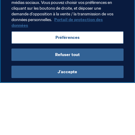
outil pour construire des passerelles de coopération, de 
médias sociaux. Vous pouvez choisir vos préférences en
cliquant sur les boutons de droite, et déposer une
solidarité et d’espoir".
demande d’opposition à la vente / la transmission de vos
données personnelles.
Portail de protection des
données
Thèmes en lien
Préférences
Organisation
Refuser tout
J’accepte
L’action de la FIFA
Visitez également
Juridique
Toutes les infos et 
tous les articles
Système de transfert