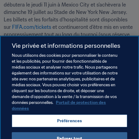
débutera le jeudi 11 juin à Mexico City et s’achèvera le 
dimanche 19 juillet au Stade de New York New Jersey. 
Les billets et les forfaits d'hospitalité sont disponibles 
sur 
FIFA.com/tickets
 et continueront d'être mis en vente 
progressivement tout au long du tournoi (sous réserve 
de disponibilité).
Vie privée et informations personnelles
Nous utilisons des cookies pour personnaliser le contenu
Thèmes en lien
et les publicités, pour fournir des fonctionnalités de
médias sociaux et analyser notre trafic. Nous partageons
également des informations sur votre utilisation de notre
Organisation des compétitions
Organisation
site avec nos partenaires analytiques, publicitaires et de
médias sociaux. Vous pouvez choisir vos préférences en
Coupe du Monde de la FIFA 2026™
Mexico
cliquant sur les boutons de droite, et déposer une
demande d’opposition à la vente / la transmission de vos
Concacaf
données personnelles.
Portail de protection des
données
Préférences
Refuser tout