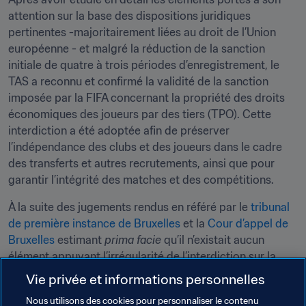
attention sur la base des dispositions juridiques 
pertinentes -majoritairement liées au droit de l’Union 
européenne - et malgré la réduction de la sanction 
initiale de quatre à trois périodes d’enregistrement, le 
TAS a reconnu et confirmé la validité de la sanction 
imposée par la FIFA concernant la propriété des droits 
économiques des joueurs par des tiers (TPO). Cette 
interdiction a été adoptée afin de préserver 
l’indépendance des clubs et des joueurs dans le cadre 
des transferts et autres recrutements, ainsi que pour 
garantir l’intégrité des matches et des compétitions.
À la suite des jugements rendus en référé par le 
tribunal 
de première instance de Bruxelles
 et la 
Cour d’appel de 
Bruxelles
 estimant 
prima facie
 qu’il n’existait aucun 
élément appuyant l’irrégularité de l’interdiction sur la 
propriété des droits économiques des joueurs par des 
Vie privée et informations personnelles
tiers, la décision prise le 9 mars 2017 par le TAS est la 
Nous utilisons des cookies pour personnaliser le contenu
première à reconnaître ladite interdiction comme bien-