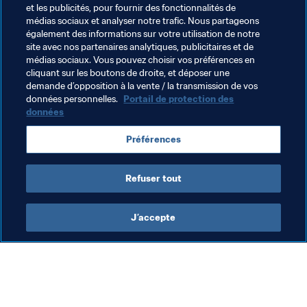
et les publicités, pour fournir des fonctionnalités de
fondée au regard du droit de l’UE.
médias sociaux et analyser notre trafic. Nous partageons
également des informations sur votre utilisation de notre
De plus amples informations concernant la propriété des 
site avec nos partenaires analytiques, publicitaires et de
droits économiques des joueurs par des tiers sont 
médias sociaux. Vous pouvez choisir vos préférences en
cliquant sur les boutons de droite, et déposer une
disponibles dans le document FAQ.
demande d’opposition à la vente / la transmission de vos
données personnelles.
Portail de protection des
données
Thèmes en lien
Préférences
Organisation
Belgium
UEFA
Refuser tout
J’accepte
L’action de la FIFA
Visitez également