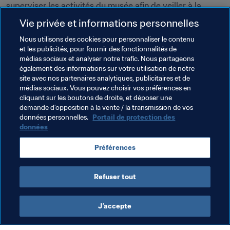
superviser les activités du musée afin de veiller à la 
bonne mise en œuvre du nouveau modèle de gestion.
Vie privée et informations personnelles
"Nous sommes sur la bonne voie", a déclaré le Secrétaire 
Nous utilisons des cookies pour personnaliser le contenu
et les publicités, pour fournir des fonctionnalités de
Général adjoint de la FIFA Zvonimir Boban. "La culture et 
médias sociaux et analyser notre trafic. Nous partageons
le sport figurent parmi les valeurs-clés de la société 
également des informations sur votre utilisation de notre
moderne. Nous voulons continuer à renforcer ces 
site avec nos partenaires analytiques, publicitaires et de
valeurs et transformer le Musée du Football mondial de 
médias sociaux. Vous pouvez choisir vos préférences en
cliquant sur les boutons de droite, et déposer une
la FIFA en un lieu de rencontres pour tous à Zurich."
demande d’opposition à la vente / la transmission de vos
données personnelles.
Portail de protection des
données
Thèmes en lien
Préférences
Organisation
Refuser tout
J’accepte