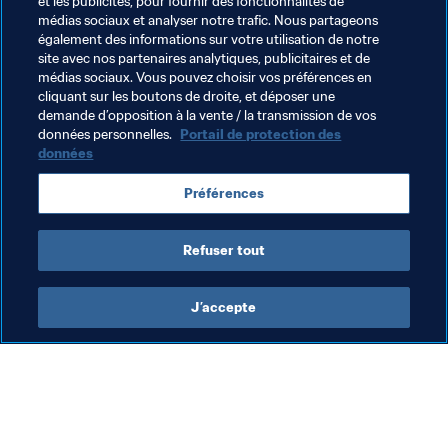
Thèmes en lien
et les publicités, pour fournir des fonctionnalités de
médias sociaux et analyser notre trafic. Nous partageons
également des informations sur votre utilisation de notre
Football Unites the World
Président de la FIFA
site avec nos partenaires analytiques, publicitaires et de
médias sociaux. Vous pouvez choisir vos préférences en
Associations Membres
Organisation
cliquant sur les boutons de droite, et déposer une
demande d’opposition à la vente / la transmission de vos
Organisation
données personnelles.
Portail de protection des
données
Préférences
Refuser tout
Organisation
J’accepte
Foo