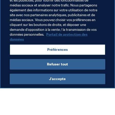
et les publicités, pour fournir des fonctionnalités de
La prochaine séance du Comité Exécutif aura lieu les 17 
médias sociaux et analyser notre trafic. Nous partageons
également des informations sur votre utilisation de notre
et 18 mars 2016 à Zurich
site avec nos partenaires analytiques, publicitaires et de
médias sociaux. Vous pouvez choisir vos préférences en
Documents Connexes
cliquant sur les boutons de droite, et déposer une
demande d’opposition à la vente / la transmission de vos
données personnelles.
Portail de protection des
données
Thèmes en lien
Préférences
Organisation
Refuser tout
J’accepte
L’action de la FIFA
Visitez également