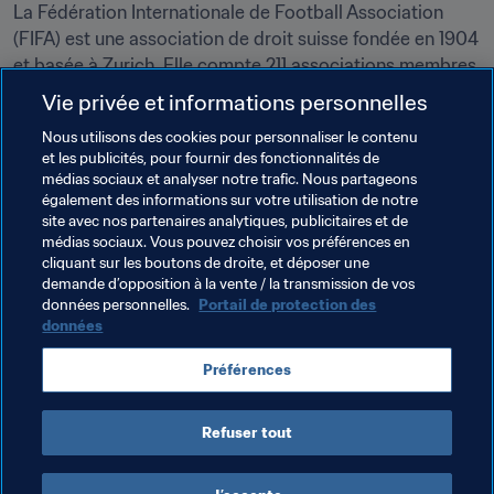
La Fédération Internationale de Football Association 
(FIFA) est une association de droit suisse fondée en 1904 
et basée à Zurich. Elle compte 211 associations membres 
et a pour objectif de développer le football, comme 
Vie privée et informations personnelles
stipulé dans ses Statuts.
Nous utilisons des cookies pour personnaliser le contenu
et les publicités, pour fournir des fonctionnalités de
Les Partenaires de la FIFA sont adidas, Coca-Cola, 
médias sociaux et analyser notre trafic. Nous partageons
Wanda Group, Gazprom, Hyundai, Hyundai Kia, Qatar 
également des informations sur votre utilisation de notre
Airways et Visa. Les Sponsors de la Coupe du Monde de 
site avec nos partenaires analytiques, publicitaires et de
la FIFA™ sont Budweiser, Hisense, McDonald’s, Mengniu 
médias sociaux. Vous pouvez choisir vos préférences en
cliquant sur les boutons de droite, et déposer une
et Vivo.
demande d’opposition à la vente / la transmission de vos
données personnelles.
Portail de protection des
données
Thèmes en lien
Préférences
Organisation
China PR
Refuser tout