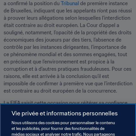
a confirmé la position du 
Tribunal
 de première instance 
de Bruxelles, indiquant que les appelants n’ont pas réussi 
à prouver leurs allégations selon lesquelles l’interdiction 
était contraire au droit européen. La Cour d’appel a 
souligné, notamment, l’opacité de la propriété des droits 
économiques des joueurs par des tiers, l’absence de 
contrôle par les instances dirigeantes, l’importance de 
ce phénomène mondial et des sommes engagées, tout 
en précisant que l’environnement est propice à la 
corruption et à d’autres pratiques frauduleuses. Pour ces 
raisons, elle est arrivée à la conclusion qu’il est 
impossible de confirmer à première vue que l’interdiction 
est contraire au droit européen de la concurrence.
La FIFA saisit cette occasion pour réitérer sa confiance 
dans la légalité de l’interdiction de la propriété des 
Vie privée et informations personnelles
droits économiques des joueurs par des tiers, qui est 
Nous utilisons des cookies pour personnaliser le contenu
indispensable pour préserver l’indépendance des clubs 
et les publicités, pour fournir des fonctionnalités de
et des joueurs et pour assurer l’intégrité des matches et 
médias sociaux et analyser notre trafic. Nous partageons