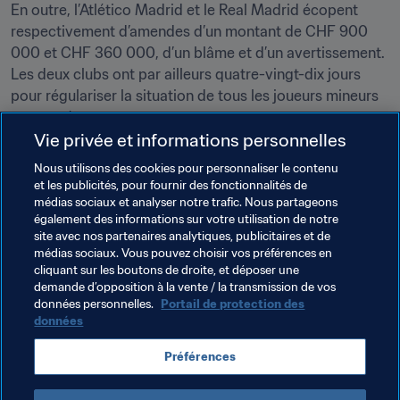
En outre, l’Atlético Madrid et le Real Madrid écopent 
respectivement d’amendes d’un montant de CHF 900 
000 et CHF 360 000, d’un blâme et d’un avertissement. 
Les deux clubs ont par ailleurs quatre-vingt-dix jours 
pour régulariser la situation de tous les joueurs mineurs 
concernés.
Vie privée et informations personnelles
Les motifs de la décision rendue par la Commission de 
Nous utilisons des cookies pour personnaliser le contenu
Recours de la FIFA ont été communiqués aujourd’hui à 
et les publicités, pour fournir des fonctionnalités de
l’Atlético Madrid ainsi qu’au Real Madrid.
médias sociaux et analyser notre trafic. Nous partageons
également des informations sur votre utilisation de notre
Pour de plus amples informations sur la protection des 
site avec nos partenaires analytiques, publicitaires et de
mineurs, nous vous invitons à consulter ce document 
médias sociaux. Vous pouvez choisir vos préférences en
cliquant sur les boutons de droite, et déposer une
FAQ.
demande d’opposition à la vente / la transmission de vos
données personnelles.
Portail de protection des
données
Thèmes en lien
Préférences
Organisation
Spain
UEFA