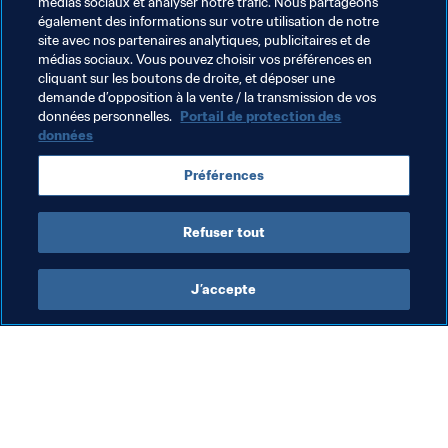
médias sociaux et analyser notre trafic. Nous partageons
œuvrera en qualité de commission électorale, aucun de 
également des informations sur votre utilisation de notre
ses membres ne sera éligible pour les postes à pourvoir 
site avec nos partenaires analytiques, publicitaires et de
lors des élections de la FVF. Le mandat du comité de 
médias sociaux. Vous pouvez choisir vos préférences en
cliquant sur les boutons de droite, et déposer une
normalisation expirera au plus tard au 30 juin 2021.
demande d’opposition à la vente / la transmission de vos
données personnelles.
Portail de protection des
données
Thèmes en lien
Préférences
Organisation
Venezuela
Refuser tout
J’accepte
L’action de la FIFA
Visitez également