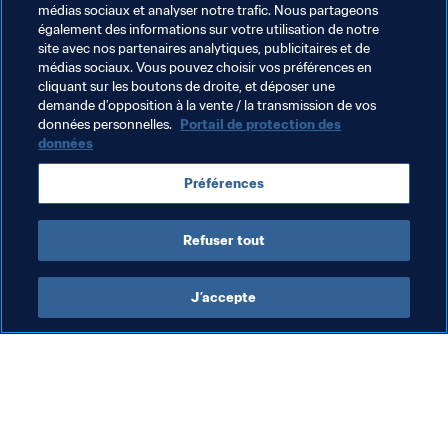
Maradiaga.
médias sociaux et analyser notre trafic. Nous partageons
également des informations sur votre utilisation de notre
En conséquence, la suspension et l’amende imposées à 
site avec nos partenaires analytiques, publicitaires et de
M. Maradiaga sont maintenues. Ladite suspension est 
médias sociaux. Vous pouvez choisir vos préférences en
cliquant sur les boutons de droite, et déposer une
effective depuis le 2 mai 2018.
demande d’opposition à la vente / la transmission de vos
données personnelles.
Portail de protection des
données
Thèmes en lien
Préférences
Organisation
Refuser tout
J’accepte
L’action de la FIFA
Visitez également