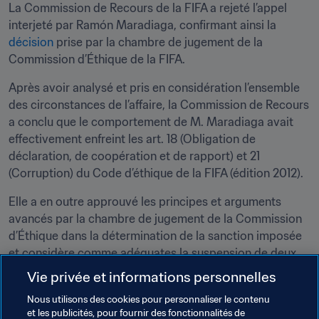
La Commission de Recours de la FIFA a rejeté l’appel 
interjeté par Ramón Maradiaga, confirmant ainsi la 
décision
 prise par la chambre de jugement de la 
Commission d’Éthique de la FIFA.
Après avoir analysé et pris en considération l’ensemble 
des circonstances de l’affaire, la Commission de Recours 
a conclu que le comportement de M. Maradiaga avait 
effectivement enfreint les art. 18 (Obligation de 
déclaration, de coopération et de rapport) et 21 
(Corruption) du Code d’éthique de la FIFA (édition 2012).
Elle a en outre approuvé les principes et arguments 
avancés par la chambre de jugement de la Commission 
d’Éthique dans la détermination de la sanction imposée 
et considère comme adéquates la suspension de deux 
ans de toute activité liée au football (administrative, 
Vie privée et informations personnelles
sportive ou autre) aux niveaux national et international 
Nous utilisons des cookies pour personnaliser le contenu
ainsi que l’amende de CHF 20 000 imposées à M. 
et les publicités, pour fournir des fonctionnalités de