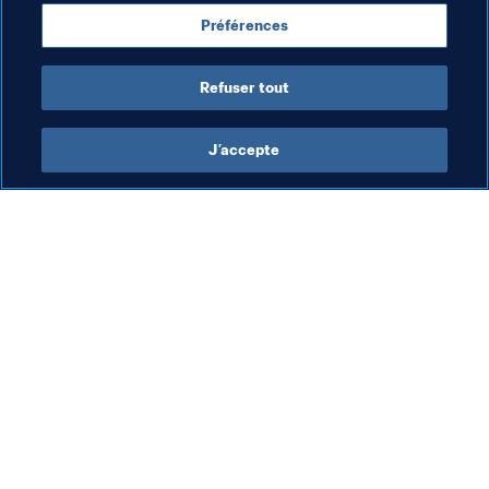
Préférences
Organisation
Peru
CONMEBOL
Refuser tout
J’accepte
L’action de la FIFA
Visitez également
Juridique
Toutes les infos et 
tous les articles
Système de transfert
Rapports et 
Football féminin
documents
Promotion du football
Fondation FIFA
Innovation
FIFA Museum
Développement des talents