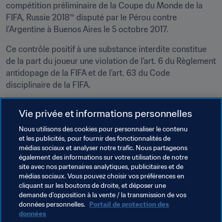
compétition préliminaire de la Coupe du Monde de la 
FIFA, Russie 2018™ disputé par le Pérou contre 
l’Argentine à Buenos Aires le 5 octobre 2017.
Ce contrôle positif à une substance interdite constitue 
de la part du joueur une violation de l'art. 6 du Règlement 
antidopage de la FIFA et de l'art. 63 du Code 
disciplinaire de la FIFA.
La période de suspension court à compter du 
Vie privée et informations personnelles
3 novembre 2017, date à laquelle le joueur a été 
suspendu à titre provisoire par le président de la 
Nous utilisons des cookies pour personnaliser le contenu
et les publicités, pour fournir des fonctionnalités de
Commission de Discipline de la FIFA. Conformément à 
médias sociaux et analyser notre trafic. Nous partageons
l’art. 29 du Règlement antidopage de la FIFA, cette 
également des informations sur votre utilisation de notre
suspension s’applique notamment à tous les matches 
site avec nos partenaires analytiques, publicitaires et de
nationaux et internationaux, amicaux ou officiels. La 
médias sociaux. Vous pouvez choisir vos préférences en
cliquant sur les boutons de droite, et déposer une
décision a été dûment notifiée ce 21 décembre 2017.
demande d’opposition à la vente / la transmission de vos
données personnelles.
Portail de protection des
données
Thèmes en lien