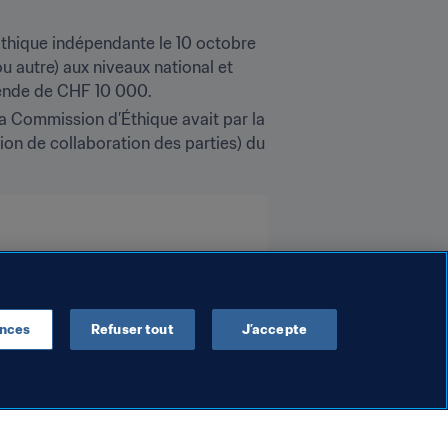
thique indépendante le 10 octobre 
u autre) aux niveaux national et 
amende de CHF 10 000.
a Commission d’Éthique avait par la 
ion de collaboration des parties) du 
ences
Refuser tout
J’accepte