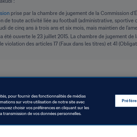
akudi :
sion
 prise par la chambre de jugement de la Commission d’É
 de toute activité liée au football (administrative, sportive o
di de cinq ans à trois ans et six mois, mais maintien de l’
a été ouverte le 23 juillet 2015. La chambre de jugement de l
iolation des articles 17 (Faux dans les titres) et 41 (Obligat
ités, pour fournir des fonctionnalités de médias
Préfér
ations sur votre utilisation de notre site avec
pouvez choisir vos préférences en cliquant sur les
la transmission de vos données personnelles.