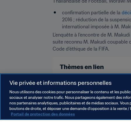
Thaïlandaise de Football, Worawi M
confirmation partielle de la 
déci
2016 ; réduction de la suspension
international imposée à M. Maku
L’enquête à l’encontre de M. Makudi 
suite reconnu M. Makudi coupable de v
Code d’éthique de la FIFA.
Thèmes en lien
Organisation
Vie privée et informations personnelles
Nous utilisons des cookies pour personnaliser le contenu et les public
sociaux et analyser notre trafic. Nous partageons également des inform
nos partenaires analytiques, publicitaires et de médias sociaux. Vous 
boutons de droite, et déposer une demande d’opposition à la vente / 
Portail de protection des données