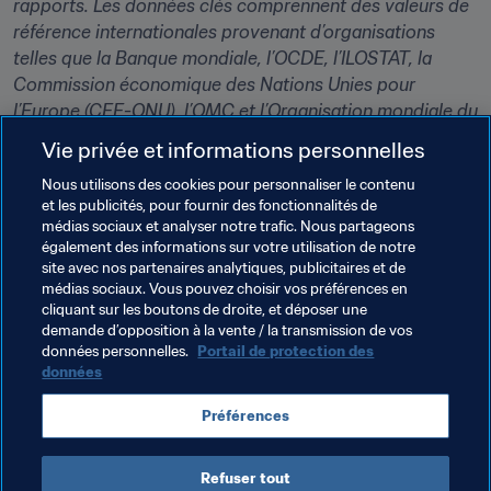
rapports. Les données clés comprennent des valeurs de 
référence internationales provenant d’organisations 
telles que la Banque mondiale, l’OCDE, l’ILOSTAT, la 
Commission économique des Nations Unies pour 
l’Europe (CEE-ONU), l’OMC et l’Organisation mondiale du 
tourisme (OMT). 
Vie privée et informations personnelles
Nous utilisons des cookies pour personnaliser le contenu
Thèmes en lien
et les publicités, pour fournir des fonctionnalités de
médias sociaux et analyser notre trafic. Nous partageons
également des informations sur votre utilisation de notre
Organisation des compétitions
Organisation
site avec nos partenaires analytiques, publicitaires et de
médias sociaux. Vous pouvez choisir vos préférences en
Organisation
Coupe du Monde de la FIFA 2026™
cliquant sur les boutons de droite, et déposer une
demande d’opposition à la vente / la transmission de vos
USA
Concacaf
données personnelles.
Portail de protection des
données
Préférences
Refuser tout