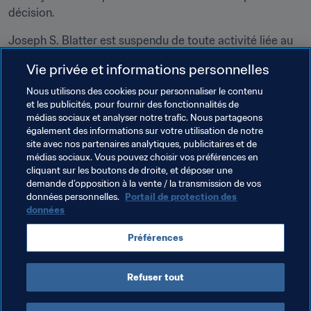
décision.
Joseph S. Blatter est suspendu de toute activité liée au 
football (administrative, sportive ou autre) aux niveaux 
Vie privée et informations personnelles
national et international pour une durée de six ans à 
compter du 8 octobre 2015, conformément à l’art. 6, al. 
Nous utilisons des cookies pour personnaliser le contenu
et les publicités, pour fournir des fonctionnalités de
1h du Code d’éthique de la FIFA et à l’art. 22 du Code 
médias sociaux et analyser notre trafic. Nous partageons
disciplinaire de la FIFA. En outre, M. Blatter devra 
également des informations sur votre utilisation de notre
s’acquitter d’une amende de CHF 50 000 dans un délai 
site avec nos partenaires analytiques, publicitaires et de
de 30 jours à compter de la notification de la présente 
médias sociaux. Vous pouvez choisir vos préférences en
cliquant sur les boutons de droite, et déposer une
décision.
demande d’opposition à la vente / la transmission de vos
données personnelles.
Portail de protection des
données
Thèmes en lien
Préférences
Organisation
Refuser tout