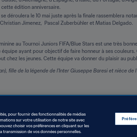
cette édition anniversaire.
se déroulera le 10 mai juste après la finale rassemblera n
 Christian Jimenez,  Pascal Zuberbühler et Matias Delgado.
minine au Tournoi Juniors FIFA/Blue Stars est une très bonne 
 équipe ayant pour objectif de faire honneur à ses couleurs. C
ut chez les jeunes. Cette équipe va donner du plaisir au publi
lan), fille de la légende de l'Inter Giuseppe Baresi et nièce de 
événement, les finales des tournois féminin et masculin sero
le jeudi 10 mai respectivement à 
15h20 CET
 et 
16h50 CET
. 
ransmis.
ités, pour fournir des fonctionnalités de médias
Préfér
ations sur votre utilisation de notre site avec
pouvez choisir vos préférences en cliquant sur les
la transmission de vos données personnelles.