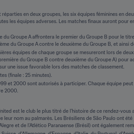
 réparties en deux groupes, les six équipes féminines en deu
tes les équipes adverses. Les matches finaux auront pour enj
e du Groupe A affrontera le premier du Groupe B pour le titr
ième du Groupe A contre le deuxième du Groupe B, et ainsi de
ières équipes de chaque groupe se mesureront lors de deux 
remière du Groupe B contre deuxième du Groupe A) pour accéd
i sur une issue favorable lors des matches de classement.
s (finale : 25 minutes).
1999 et 2000 sont autorisés à participer. Chaque équipe peut 
re 2000.
ited est le club le plus titré de l’histoire de ce rendez-vou
e leur nom au palmarès. Les Brésiliens de São Paulo ont été 
legre et de l’Atlético Paranaense (Brésil) ont également rem
uisse, d'Allemagne, d'Espagne, d'Italie, du Portugal, d'Anglet