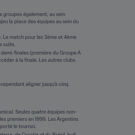
x groupes également, au sein 
eu la place des équipes au sein du 
e. Le match pour les 3ème et 4ème 
 suite.
demi-finales (première du Groupe A 
er à la finale. Les autres clubs 
cependant aligner jusqu'à cinq 
s amical. Seules quatre équipes non-
les premiers en 1999. Les Argentins 
porté le tournoi.
erre, de Croatie et du Brésil, huit 