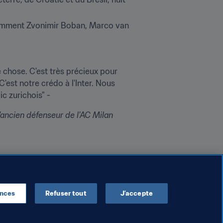
otamment Zvonimir Boban, Marco van 
chose. C'est très précieux pour 
'est notre crédo à l'Inter. Nous 
c zurichois" -
l'ancien défenseur de l'AC Milan 
nt retransmises en vidéo et en 
Le match des FIFA Legends qui 
ences
Refuser tout
J’accepte