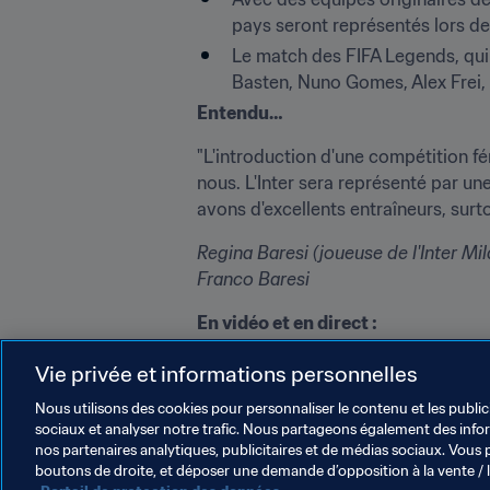
pays seront représentés lors de 
Le match des FIFA Legends, qui 
Basten, Nuno Gomes, Alex Frei,
Entendu…
"L'introduction d'une compétition fé
nous. L'Inter sera représenté par une
avons d'excellents entraîneurs, surto
Regina Baresi
 (joueuse de l'Inter Mi
Franco Baresi
En vidéo et en direct :
Pour que vous ne manquiez rien de l'
Vie privée et informations personnelles
direct sur 
FIFA.com
 et sur YouTube 
suivra le tournoi sera également ret
Nous utilisons des cookies pour personnaliser le contenu et les public
sociaux et analyser notre trafic. Nous partageons également des inform
nos partenaires analytiques, publicitaires et de médias sociaux. Vous 
boutons de droite, et déposer une demande d’opposition à la vente / 