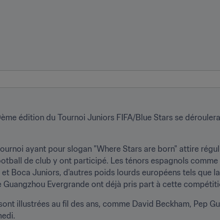
80ème édition du Tournoi Juniors FIFA/Blue Stars se déroulera
e tournoi ayant pour slogan "Where Stars are born" attire rég
tball de club y ont participé. Les ténors espagnols comme l
 et Boca Juniors, d'autres poids lourds européens tels que la
e Guangzhou Evergrande ont déjà pris part à cette compétiti
ont illustrées au fil des ans, comme David Beckham, Pep Gua
edi.