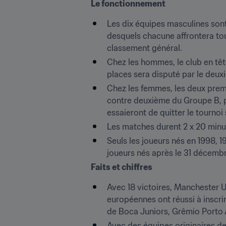
Le fonctionnement
Les dix équipes masculines sont
desquels chacune affrontera tou
classement général.
Chez les hommes, le club en têt
places sera disputé par le deux
Chez les femmes, les deux prem
contre deuxième du Groupe B, p
essaieront de quitter le tourno
Les matches durent 2 x 20 minute
Seuls les joueurs nés en 1998, 
joueurs nés après le 31 décemb
Faits et chiffres
Avec 18 victoires, Manchester Un
européennes ont réussi à inscrir
de Boca Juniors, Grêmio Porto A
Avec des équipes originaires de S