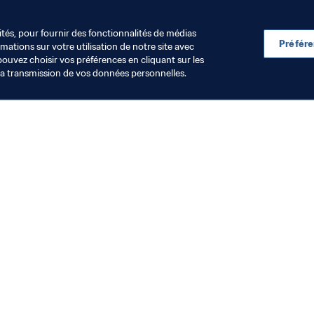
ités, pour fournir des fonctionnalités de médias
Préfér
ations sur votre utilisation de notre site avec
pouvez choisir vos préférences en cliquant sur les
la transmission de vos données personnelles.
Visitez également
Toutes les infos et tous les articles
Rapports et documents
Fondation FIFA
FIFA Museum
Emplois & Carrières