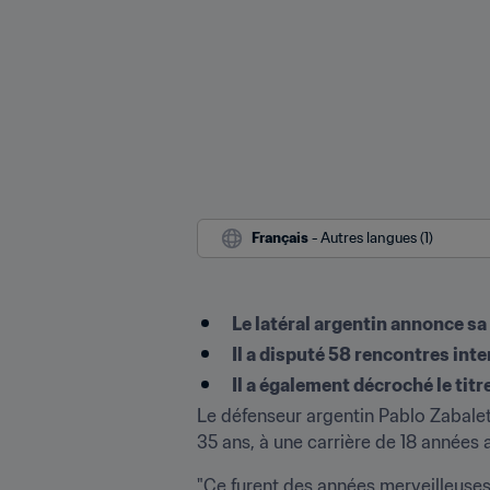
Français
 - Autres langues (1)
Le latéral argentin annonce sa 
Il a disputé 58 rencontres inte
Il a également décroché le tit
Le défenseur argentin Pablo Zabaleta 
35 ans, à une carrière de 18 années 
"Ce furent des années merveilleuses,