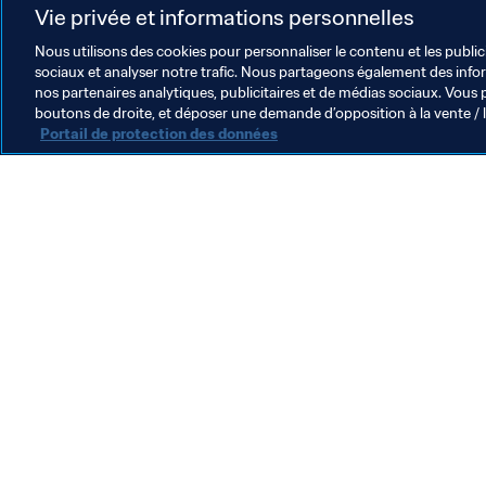
Argentina
Vie privée et informations personnelles
Nous utilisons des cookies pour personnaliser le contenu et les public
sociaux et analyser notre trafic. Nous partageons également des inform
nos partenaires analytiques, publicitaires et de médias sociaux. Vous 
boutons de droite, et déposer une demande d’opposition à la vente / 
Portail de protection des données
L’action de la FIFA
Juridique
Système de transfert
Football féminin
Promotion du football
Innovation
Développement des talents
Organisation des compétitions