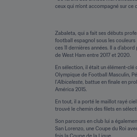
ceux qui m'ont accompagné sur ce c
Zabaleta, qui a fait ses débuts prof
football espagnol sous les couleurs 
ces 11 dernières années. Il a d'abor
de West Ham entre 2017 et 2020.
En sélection, il était un élément-cl
Olympique de Football Masculin, Péki
l'
Albiceleste
, battue en finale en pro
América 2015.
En tout, il a porté le maillot rayé cie
trouvé le chemin des filets en sélec
Son parcours en club lui a égaleme
San Lorenzo, une Coupe du Roi avec l
fois la Coupe de la Ligue.