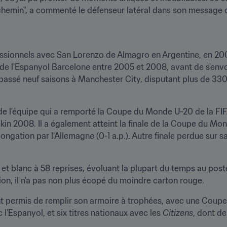
hemin", a commenté le défenseur latéral dans son message d
essionnels avec San Lorenzo de Almagro en Argentine, en 2002
de l'Espanyol Barcelone entre 2005 et 2008, avant de s'envole
d passé neuf saisons à Manchester City, disputant plus de 330
é de l'équipe qui a remporté la Coupe du Monde U-20 de la FI
n 2008. Il a également atteint la finale de la Coupe du Mond
longation par l'Allemagne (0-1 a.p.). Autre finale perdue sur sa
l et blanc à 58 reprises, évoluant la plupart du temps au poste d
tion, il n'a pas non plus écopé du moindre carton rouge.
nt permis de remplir son armoire à trophées, avec une Coup
'Espanyol, et six titres nationaux avec les 
Citizens
, dont de