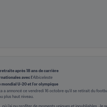
retraite après 18 ans de carrière
rnationales avec l'
Albiceleste
re mondial U-20 et l'or olympique
a annoncé ce vendredi 16 octobre qu'il se retirait du football
au plus haut niveau.
 où j'ai pu profiter de moments uniques et inoubliables. Je s