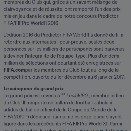
membres du Club qui, grâce à un savant mélange de 
clairvoyance et de réussite, ont remporté l'un des prix 
mis en jeu dans le cadre de notre concours Predictor 
FIFA/FIFPro World11 2016 !
L'édition 2016 du Predictor FIFA World11 a donné du fil à 
retordre aux internautes : pour preuve, seules deux 
personnes sur les milliers de participants sont parvenus 
à deviner l'intégralité de l'équipe-type. Plus d'un demi-
million de sélections ont pourtant été enregistrées sur 
FIFA.com
par les membres du Club tout au long de la 
compétition, ouverte du 1er décembre au 6 janvier 2017.
Le vainqueur du grand prix
Le grand prix est revenu à 
** Laukik160.
, membre indien 
du Club. Il remporte un ballon de football Jabulani 
adidas (le ballon officiel de la Coupe du Monde de la 
FIFA 2010™) dédicacé par au moins onze joueurs ayant 
figuré dans les précédents FIFA FIFPro World XI. Parmi 
les autographes les plus célèbres, citons ceux de l'ancien 