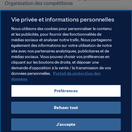
Organisation des compétitions
Développement durable
Vie privée et informations personnelles
Droits de l'homme et lutte contre 
la discrimination
Nous utilisons des cookies pour personnaliser le contenu
et les publicités, pour fournir des fonctionnalités de
Santé et médical
médias sociaux et analyser notre trafic. Nous partageons
Initiatives en matière de 
également des informations sur votre utilisation de notre
formation
site avec nos partenaires analytiques, publicitaires et de
médias sociaux. Vous pouvez choisir vos préférences en
cliquant sur les boutons de droite, et déposer une
demande d’opposition à la vente / la transmission de vos
données personnelles.
Portail de protection des
données
Préférences
Refuser tout
CONDITIONS D'UTILISATION
PORTAIL DE LA FIFA SUR LA PROTECTION DES DONNÉES
TÉLÉCHARGEMENTS
PARAMÈTRAGE DES COOKIES
Droits d'auteur © 1994 - 2025 FIFA. Tous les droits sont réservés.
J’accepte
Cookie Settings