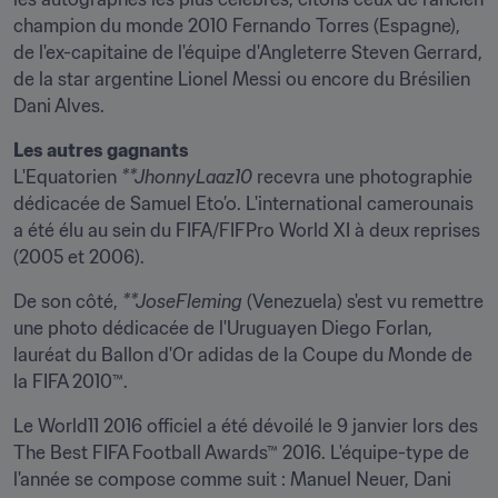
champion du monde 2010 Fernando Torres (Espagne), 
de l'ex-capitaine de l'équipe d'Angleterre Steven Gerrard, 
de la star argentine Lionel Messi ou encore du Brésilien 
Dani Alves.
Les autres gagnants
L'Equatorien 
**JhonnyLaaz10
 recevra une photographie 
dédicacée de Samuel Eto’o. L'international camerounais 
a été élu au sein du FIFA/FIFPro World XI à deux reprises 
(2005 et 2006).
De son côté, 
**JoseFleming
 (Venezuela) s'est vu remettre 
une photo dédicacée de l'Uruguayen Diego Forlan, 
lauréat du Ballon d'Or adidas de la Coupe du Monde de 
la FIFA 2010™.
Le World11 2016 officiel a été dévoilé le 9 janvier lors des 
The Best FIFA Football Awards™ 2016. L'équipe-type de 
l'année se compose comme suit : Manuel Neuer, Dani 