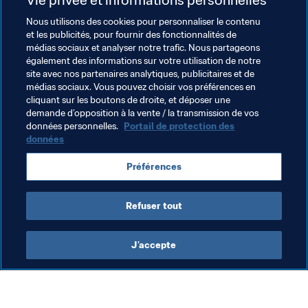
cinquième au classement des FIFA 19 Global Series. "Il 
Nous utilisons des cookies pour personnaliser le contenu
me reste des erreurs à corriger dans mon jeu, alors je ne 
et les publicités, pour fournir des fonctionnalités de
peux pas me considérer comme le meilleur sur 
médias sociaux et analyser notre trafic. Nous partageons
PlayStation."
également des informations sur votre utilisation de notre
site avec nos partenaires analytiques, publicitaires et de
Comme tout grand professionnel, 'Nicolas99fc' cherche 
médias sociaux. Vous pouvez choisir vos préférences en
sans cesse à s'améliorer, d'autant que la FIFA eWorld 
cliquant sur les boutons de droite, et déposer une
demande d’opposition à la vente / la transmission de vos
Cup™ pointe à l'horizon. "Je dois progresser dans tous 
données personnelles.
Portail de protection des
les compartiments, et plus particulièrement en attaque", 
données
estime-t-il. "Je suis très créatif, mais j'ai parfois des 
pannes sèches." Longue est la route vers les sommets.
Préférences
Refuser tout
J’accepte