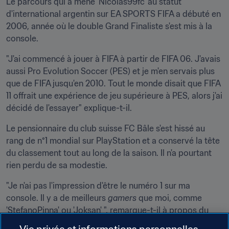
Le parcours qui a mené 'Nicolas99fc' au statut 
d'international argentin sur EA SPORTS FIFA a débuté en 
2006, année où le double Grand Finaliste s'est mis à la 
console.
"J'ai commencé à jouer à FIFA à partir de FIFA 06. J'avais 
aussi Pro Evolution Soccer (PES) et je m'en servais plus 
que de FIFA jusqu'en 2010. Tout le monde disait que FIFA 
11 offrait une expérience de jeu supérieure à PES, alors j'ai 
décidé de l'essayer" explique-t-il.
Le pensionnaire du club suisse FC Bâle s'est hissé au 
rang de n°1 mondial sur PlayStation et a conservé la tête 
du classement tout au long de la saison. Il n'a pourtant 
rien perdu de sa modestie.
"Je n'ai pas l'impression d'être le numéro 1 sur ma 
console. Il y a de meilleurs 
gamers
 que moi, comme 
'StefanoPinna' ou 'Joksan' ", remarque-t-il à propos du 
Belge et de l'Américain, actuellement troisième et 
Vie privée et informations personnelles