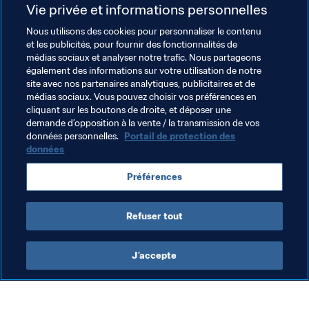
Vie privée et informations personnelles
C'est ainsi, avec une pression intense, que la 
Seleção
 a 
ouvert le score contre le Honduras dans le mythique 
Nous utilisons des cookies pour personnaliser le contenu
et les publicités, pour fournir des fonctionnalités de
Maracanã. Neymar a intercepté une passe de Johnny 
médias sociaux et analyser notre trafic. Nous partageons
Palacios, avant d'aller battre le gardien Luis López. Les 
également des informations sur votre utilisation de notre
supporters brésiliens peuvent s'attendre au même genre 
site avec nos partenaires analytiques, publicitaires et de
de dispositif tactique de la part de leurs protégés en 
médias sociaux. Vous pouvez choisir vos préférences en
cliquant sur les boutons de droite, et déposer une
finale, pour la conquête de l'or olympique.
demande d’opposition à la vente / la transmission de vos
données personnelles.
Portail de protection des
données
Thèmes en lien
Préférences
Brazil
CONMEBOL
Refuser tout
J’accepte