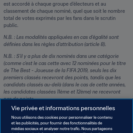
est accordé à chaque groupe d'électeurs et au 
classement de chaque nominé, quel que soit le nombre 
total de votes exprimés par les fans dans le scrutin 
public.
N.B. : Les modalités appliquées en cas d'égalité sont 
définies dans les règles d'attribution (article 8).
N.B. : S'il y a plus de dix nominés dans une catégorie 
(comme c'est le cas cette avec 12 nominées pour le titre 
de The Best - Joueuse de la FIFA 2019, seuls les dix 
premiers classés recevront des points, tandis que les 
candidats classés au-delà (dans le cas de cette années, 
les candidates classées 11ème et 12ème) ne recevront 
pas de points.
Vie privée et informations personnelles
Combien de temps le scrutin restera-t-il 
Nous utilisons des cookies pour personnaliser le contenu
ouvert ?
et les publicités, pour fournir des fonctionnalités de
médias sociaux et analyser notre trafic. Nous partageons