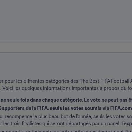
er pour les diffrentes catégories des The Best FIFA Football
A. Voici les quelques informations importantes à propos du f
ne seule fois dans chaque catégorie. Le vote ne peut pas 
 Supporters de la FIFA, seuls les votes soumis via FIFA.com
qui récompense le plus beau but de l'année, seuls les votes so
 les trois finalistes qui seront départagés par un panel d'exp
our garantir l'authenticité de votre vote, vous devrez peut-êt