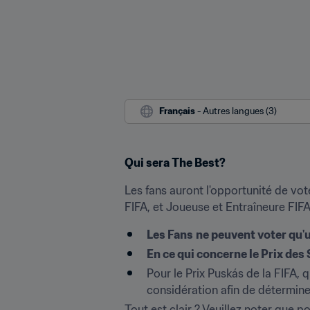
Français
 - Autres langues (3)
Qui sera The Best?
Les fans auront l'opportunité de vot
FIFA, et Joueuse et Entraîneure FIF
Les Fans
ne peuvent voter qu'u
En ce qui concerne le Prix des
Pour le Prix Puskás de la FIFA, 
considération afin de déterminer
Tout est clair ? Veuillez noter que p