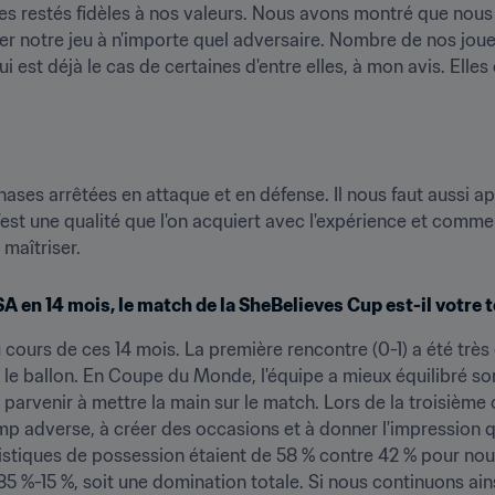
es restés fidèles à nos valeurs. Nous avons montré que nous
 notre jeu à n'importe quel adversaire. Nombre de nos joue
 est déjà le cas de certaines d'entre elles, à mon avis. Elles 
ases arrêtées en attaque et en défense. Il nous faut aussi app
est une qualité que l'on acquiert avec l'expérience et comme
maîtriser.
SA en 14 mois, le match de la SheBelieves Cup est-il votre t
ours de ces 14 mois. La première rencontre (0-1) a été trè
e ballon. En Coupe du Monde, l'équipe a mieux équilibré son 
parvenir à mettre la main sur le match. Lors de la troisième 
p adverse, à créer des occasions et à donner l'impression q
tiques de possession étaient de 58 % contre 42 % pour nous.
85 %-15 %, soit une domination totale. Si nous continuons ains