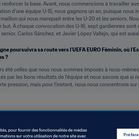
ssi renforcer la base. Avant, nous commencions à travailler ave
éation d'une équipe U-15, nous gagnons un an, puisque nous int
le maillon qui nous manquait entre les U-20 et les seniors. N
but. À chaque convocation des U-16, sept gardiennes sont en
n senior, Carlos Sánchez, et Javier López Vallejo, qui est aus
agne poursuivra sa route vers l'UEFA EURO Féminin, où l'Esp
es ?
urs été celles que nous nous sommes imposés à nous-mêmes.
és par les bons résultats de l'équipe et nous savons que si n
te pression, mais pour l'instant, nous nous concentrons sur l
ités, pour fournir des fonctionnalités de médias
Préfér
ations sur votre utilisation de notre site avec