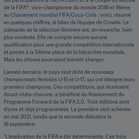
Six participations à l’UEFA EURO et à la Coupe du Monde 
de la FIFA™, vice-championne du monde 2018 et 18ème 
au 
Classement mondial FIFA/Coca-Cola
 : voici, résumé 
en quelques chiffres, le bilan de l’équipe de Croatie. Le 
palmarès de la sélection féminine est, en revanche, bien 
plus modeste. Elle ne compte encore aucune 
qualification pour une grande compétition internationale 
et pointe à la 54ème place de la hiérarchie mondiale. 
Mais les choses pourraient bientôt changer. 
L’année dernière, le pays s’est doté de nouveaux 
championnats féminins U-15 et U-17, qui ont désigné leurs 
premiers champions. Ces compétitions, qui réunissent 
douze clubs chacune, a bénéficié du financement du 
Programme Forward de la FIFA 2.0. Trois éditions sont 
d'ores et déjà programmées. La première s’est achevée 
en mai 2021, tandis que la seconde débutera le 
18 septembre.  
"L’implication de la FIFA a été déterminante. Ces trois 