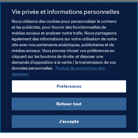
grande compétition internationale, l’Euro ou la Coupe du 
Vie privée et informations personnelles
Monde – peu importe !"
Nous utilisons des cookies pour personnaliser le contenu
Images fournie par la Fédération croate de football 
et les publicités, pour fournir des fonctionnalités de
(HNS)
médias sociaux et analyser notre trafic. Nous partageons
également des informations sur votre utilisation de notre
site avec nos partenaires analytiques, publicitaires et de
Thèmes en lien
médias sociaux. Vous pouvez choisir vos préférences en
cliquant sur les boutons de droite, et déposer une
demande d’opposition à la vente / la transmission de vos
FIFA Forward
Organisation
données personnelles.
Portail de protection des
données
Coupe du Monde Féminine de la FIFA 2023
Préférences
Croatia
UEFA
Refuser tout
J’accepte