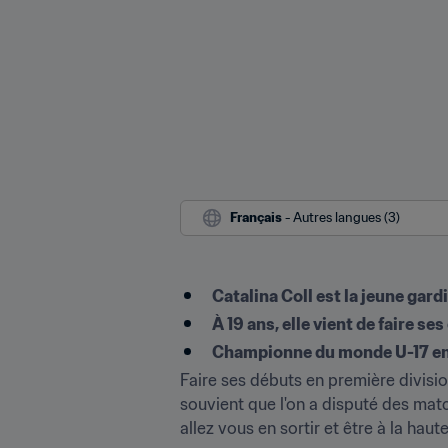
Français
 - Autres langues (3)
Catalina Coll est la jeune gar
À 19 ans, elle vient de faire se
Championne du monde U-17 en 
Faire ses débuts en première division
souvient que l'on a disputé des ma
allez vous en sortir et être à la hau