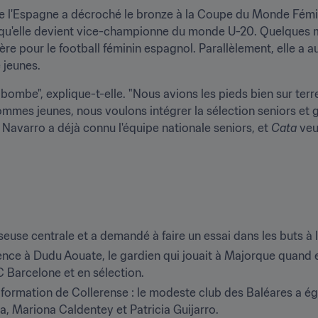
sque l'Espagne a décroché le bronze à la Coupe du Monde Fémini
re qu'elle devient vice-championne du monde U-20. Quelques m
e pour le football féminin espagnol. Parallèlement, elle a au
 jeunes.
ombe", explique-t-elle. "Nous avions les pieds bien sur ter
mmes jeunes, nous voulons intégrer la sélection seniors et gag
Navarro a déjà connu l'équipe nationale seniors, et 
Cata
 ve
e centrale et a demandé à faire un essai dans les buts à l
ence à Dudu Aouate, le gardien qui jouait à Majorque quand el
C Barcelone et en sélection.
 formation de Collerense : le modeste club des Baléares a éga
lla, Mariona Caldentey et Patricia Guijarro.