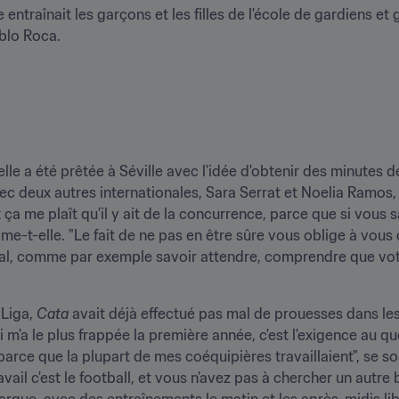
 entraînait les garçons et les filles de l'école de gardiens e
ablo Roca.
lle a été prêtée à Séville avec l'idée d'obtenir des minutes de 
c deux autres internationales, Sara Serrat et Noelia Ramos, m
t ça me plaît qu'il y ait de la concurrence, parce que si vous s
ime-t-elle. "Le fait de ne pas en être sûre vous oblige à vous
l, comme par exemple savoir attendre, comprendre que votr
Liga, 
Cata
 avait déjà effectué pas mal de prouesses dans les
i m'a le plus frappée la première année, c'est l'exigence au quo
 parce que la plupart de mes coéquipières travaillaient", se s
vail c'est le football, et vous n'avez pas à chercher un autre 
arque, avec des entraînements le matin et les après-midis libr