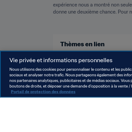
expérience nous a montré non seulem
donne une deuxième chance. Pour no
Thèmes en lien
Spain
Vie privée et informations personnelles
Nous utilisons des cookies pour personnaliser le contenu et les public
sociaux et analyser notre trafic. Nous partageons également des inform
nos partenaires analytiques, publicitaires et de médias sociaux. Vous 
boutons de droite, et déposer une demande d’opposition à la vente / 
Portail de protection des données
L’action de la FIFA