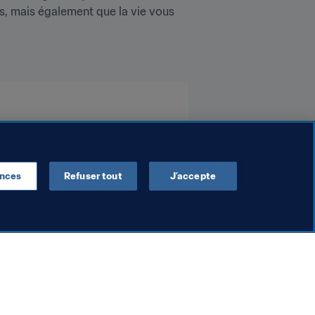
, mais également que la vie vous 
ences
Refuser tout
J’accepte