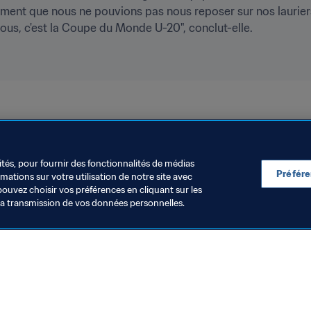
ent que nous ne pouvions pas nous reposer sur nos lauriers
us, c'est la Coupe du Monde U-20", conclut-elle.
ités, pour fournir des fonctionnalités de médias
Préfér
ations sur votre utilisation de notre site avec
pouvez choisir vos préférences en cliquant sur les
la transmission de vos données personnelles.
Visitez également