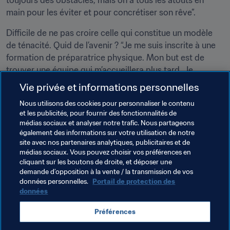
toujours des obstacles, mais on a tous les atouts en 
main pour les éviter et pour concrétiser son rêve”.
Difficile de ne pas croire celle qui constitue un modèle 
de ténacité. Quid de l’avenir ? “Je me suis inscrite à une 
formation de préparatrice physique. Mon but est de 
trouver une équipe qui m’accueillera plus tard. Je 
compte rester à jamais dans le football”, explique 
Vie privée et informations personnelles
l’attaquante, pas peu fière de s’être lancée dans des 
Nous utilisons des cookies pour personnaliser le contenu
études universitaires.
et les publicités, pour fournir des fonctionnalités de
médias sociaux et analyser notre trafic. Nous partageons
Jusqu’où arrivera-t-elle ? Le temps le dira. Ce dont on 
également des informations sur votre utilisation de notre
peut être sûr, c’est que son exemple a aidé un grand 
site avec nos partenaires analytiques, publicitaires et de
nombre de filles à s’imaginer un avenir différent. C’est 
médias sociaux. Vous pouvez choisir vos préférences en
cliquant sur les boutons de droite, et déposer une
sans doute le plus précieux de ses trophées.
demande d’opposition à la vente / la transmission de vos
données personnelles.
Portail de protection des
données
Thèmes en lien
Préférences
Mexico