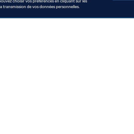
pouvez choisir vos préférences en cliquant sur les
la transmission de vos données personnelles.
Visitez également
Toutes les infos et tous les articles
Rapports et documents
Fondation FIFA
FIFA Museum
Emplois & Carrières