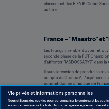
classement des FIFA 19 Global Series
au titre.
France – "Maestro" et 
Les Français semblent avoir retrouvé
seconde phase de la FUT Champions Cu
d’affronter "MSDOSSARY7" dans la 
Il aura l’occasion de prendre sa rev
compte du Groupe A. L’expérience a
pourrait donner à l’équipe de Franc
Vie privée et informations personnelles
Suivez la compétition en direct les 1
Twitter
 | 
Facebook
 | 
YouTube
 | 
Twitc
Nous utilisons des cookies pour personnaliser le contenu et les public
sociaux et analyser notre trafic. Nous partageons également des inform