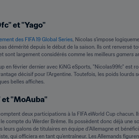
fc" et "Yago"
ement des FIFA 19 Global Series
, Nicolas s’impose logiqueme
as démérité depuis le début de la saison. Ils ont renversé tou
et sont largement considérés comme les meilleurs 
gamers
 a
p en février dernier avec KiNG eSports, "Nicolas99fc" est ro
antage décisif pour l’Argentine. Toutefois, les poids lourds
ues belles affiches.
 et "MoAuba"
comptent deux participations à la FIFA eWorld Cup chacun. I
e compte du Werder Brême. Ils possèdent donc déjà une soli
és leurs galons de titulaires en équipe d’Allemagne et bénéfic
te, qui officiera en tant qu’entraîneur. Les Allemands figure