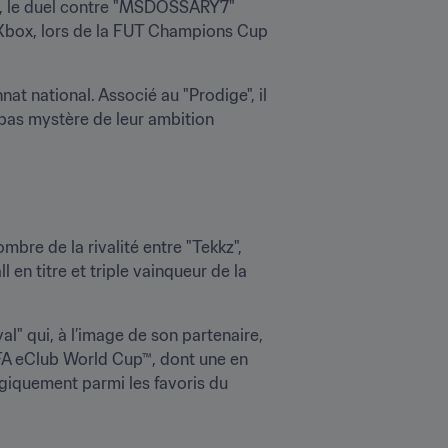
xte, le duel contre "MSDOSSARY7" 
r Xbox, lors de la FUT Champions Cup 
t national. Associé au "Prodige", il 
 pas mystère de leur ambition 
bre de la rivalité entre "Tekkz", 
 titre et triple vainqueur de la 
" qui, à l’image de son partenaire, 
IFA eClub World Cup™, dont une en 
quement parmi les favoris du 