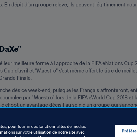
. En dépit d’un groupe relevé, ils peuvent légitimement nourr
"DaXe"
 leur meilleure forme à l’approche de la FIFA eNations Cup 20
p d'avril et "Maestro" s’est même offert le titre de meilleu
Grande Finale.
anche dès ce week-end, puisque les Français affronteront, entr
ccumulée par "Maestro" lors de la FIFA eWorld Cup 2018 et l
e d’eFoot un avantage décisif au sein d’un groupe qui s’anno
3 et 14 avril prochains sur ces chaînes :
h
ités, pour fournir des fonctionnalités de médias
Préfér
ations sur votre utilisation de notre site avec