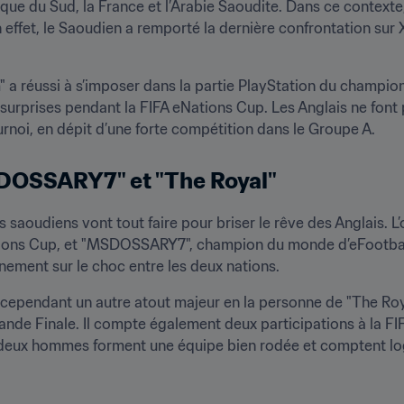
Afrique du Sud, la France et l’Arabie Saoudite. Dans ce conte
 En effet, le Saoudien a remporté la dernière confrontation su
a réussi à s’imposer dans la partie PlayStation du championna
s surprises pendant la FIFA eNations Cup. Les Anglais ne font
rnoi, en dépit d’une forte compétition dans le Groupe A.
SDOSSARY7" et "The Royal"
saoudiens vont tout faire pour briser le rêve des Anglais. L’om
ons Cup, et "MSDOSSARY7", champion du monde d’eFootball en
ement sur le choc entre les deux nations.
cependant un autre atout majeur en la personne de "The Royal
 Grande Finale. Il compte également deux participations à la F
eux hommes forment une équipe bien rodée et comptent logi