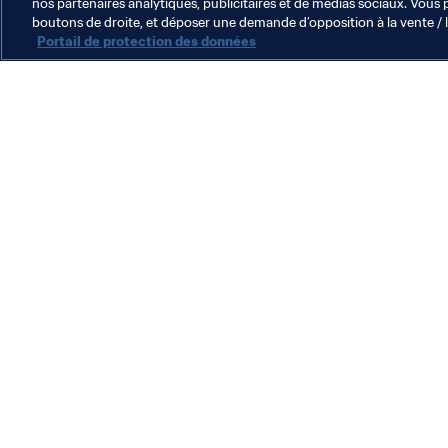
nos partenaires analytiques, publicitaires et de médias sociaux. Vous 
boutons de droite, et déposer une demande d’opposition à la vente / 
Portail de protection des données
L’action de la FIFA
Juridique
Système de transfert
Football féminin
Promotion du football
Innovation
Développement des talents
Organisation des compétitions
Développement durable
Droits de l'homme et lutte contre la discrimination
Santé et médical