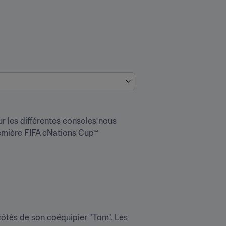
ur les différentes consoles nous 
emière FIFA eNations Cup™ 
"Tekkz", le meilleur joueur de la saison en cours, représentera l’Angleterre dans le Groupe A, aux côtés de son coéquipier "Tom". Les 