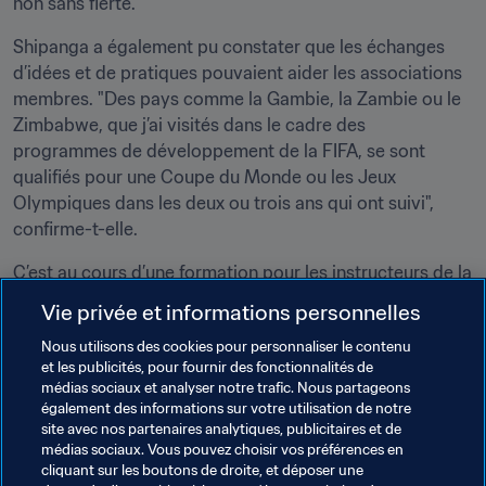
non sans fierté.
Shipanga a également pu constater que les échanges 
d’idées et de pratiques pouvaient aider les associations 
membres. "Des pays comme la Gambie, la Zambie ou le 
Zimbabwe, que j’ai visités dans le cadre des 
programmes de développement de la FIFA, se sont 
qualifiés pour une Coupe du Monde ou les Jeux 
Olympiques dans les deux ou trois ans qui ont suivi", 
confirme-t-elle.
C’est au cours d’une formation pour les instructeurs de la 
FIFA, organisée à Madrid, que la Namibienne a rencontré 
Vie privée et informations personnelles
Hope Powell et Betty Wong. Cet événement lui a fait 
Nous utilisons des cookies pour personnaliser le contenu
prendre conscience du rôle qu’elle pouvait jouer dans ce 
et les publicités, pour fournir des fonctionnalités de
processus de développement. Elle sait aujourd’hui qu'il 
médias sociaux et analyser notre trafic. Nous partageons
faut des personnalités fortes pour montrer la voie. "J’ai 
également des informations sur votre utilisation de notre
fait du partage des connaissances et des expertises une 
site avec nos partenaires analytiques, publicitaires et de
médias sociaux. Vous pouvez choisir vos préférences en
priorité", confie-t-elle.
cliquant sur les boutons de droite, et déposer une