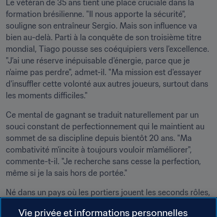
Le vétéran de 35 ans tient une place cruciale dans la 
formation brésilienne. "Il nous apporte la sécurité", 
souligne son entraîneur Sergio. Mais son influence va 
bien au-delà. Parti à la conquête de son troisième titre 
mondial, Tiago pousse ses coéquipiers vers l'excellence. 
"J'ai une réserve inépuisable d'énergie, parce que je 
n'aime pas perdre", admet-il. "Ma mission est d'essayer 
d'insuffler cette volonté aux autres joueurs, surtout dans 
les moments difficiles."
Ce mental de gagnant se traduit naturellement par un 
souci constant de perfectionnement qui le maintient au 
sommet de sa discipline depuis bientôt 20 ans. "Ma 
combativité m'incite à toujours vouloir m'améliorer", 
commente-t-il. "Je recherche sans cesse la perfection, 
même si je la sais hors de portée."
Né dans un pays où les portiers jouent les seconds rôles, 
surtout quand ils évoluent aux côtés d'attaquants du 
Vie privée et informations personnelles
calibre de Falcao, Tiago n'éprouve aucune amertume à 