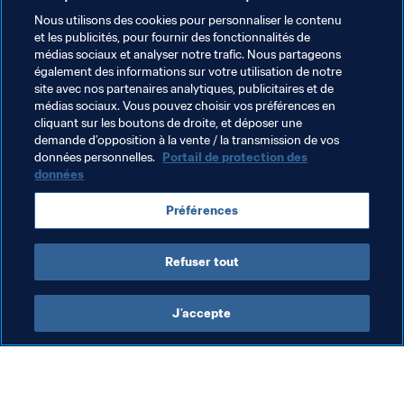
voir son talent rester dans l'ombre. "Les gardiens 
Nous utilisons des cookies pour personnaliser le contenu
et les publicités, pour fournir des fonctionnalités de
brésiliens sont peu reconnus", confirme-t-il. "Notre 
médias sociaux et analyser notre trafic. Nous partageons
travail est apprécié uniquement par les personnes qui en 
également des informations sur votre utilisation de notre
connaissent la difficulté : la famille, les amis, les autres 
site avec nos partenaires analytiques, publicitaires et de
gardiens et les entraîneurs." Mais c'est tout le Brésil qui 
médias sociaux. Vous pouvez choisir vos préférences en
cliquant sur les boutons de droite, et déposer une
en tire les bénéfices.
demande d’opposition à la vente / la transmission de vos
données personnelles.
Portail de protection des
données
Thèmes en lien
Préférences
Compétitions FIFA
Brazil
CONMEBOL
Refuser tout
J’accepte