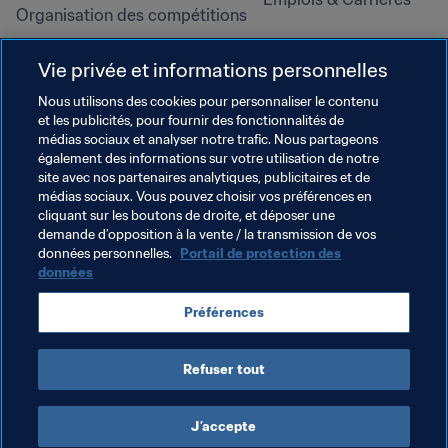
Organisation des compétitions
Développement durable
Vie privée et informations personnelles
Droits de l'homme et lutte contre 
la discrimination
Nous utilisons des cookies pour personnaliser le contenu
et les publicités, pour fournir des fonctionnalités de
Santé et médical
médias sociaux et analyser notre trafic. Nous partageons
Initiatives en matière de 
également des informations sur votre utilisation de notre
formation
site avec nos partenaires analytiques, publicitaires et de
médias sociaux. Vous pouvez choisir vos préférences en
cliquant sur les boutons de droite, et déposer une
demande d’opposition à la vente / la transmission de vos
données personnelles.
Portail de protection des
données
Préférences
Refuser tout
CONDITIONS D'UTILISATION
PORTAIL DE LA FIFA SUR LA PROTECTION DES DONNÉES
TÉLÉCHARGEMENTS
PARAMÈTRAGE DES COOKIES
Droits d'auteur © 1994 - 2025 FIFA. Tous les droits sont réservés.
J’accepte
Cookie Settings