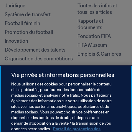
Juridique
Toutes les infos et 
tous les articles
Système de transfert
Rapports et 
Football féminin
documents
Promotion du football
Fondation FIFA
Innovation
FIFA Museum
Développement des talents
Emplois & Carrières
Organisation des compétitions
Développement durable
Vie privée et informations personnelles
Droits de l'homme et lutte contre 
la discrimination
Nous utilisons des cookies pour personnaliser le contenu
et les publicités, pour fournir des fonctionnalités de
Santé et médical
médias sociaux et analyser notre trafic. Nous partageons
Initiatives en matière de 
également des informations sur votre utilisation de notre
formation
site avec nos partenaires analytiques, publicitaires et de
médias sociaux. Vous pouvez choisir vos préférences en
cliquant sur les boutons de droite, et déposer une
demande d’opposition à la vente / la transmission de vos
données personnelles.
Portail de protection des