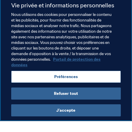
Vie privée et informations personnelles
de la FIFA pour le football masculin
Nous utilisons des cookies pour personnaliser le contenu
Prix des Supporters de la FIFA
et les publicités, pour fournir des fonctionnalités de
médias sociaux et analyser notre trafic. Nous partageons
également des informations sur votre utilisation de notre
Distinction Fair-play de la FIFA
site avec nos partenaires analytiques, publicitaires et de
médias sociaux. Vous pouvez choisir vos préférences en
Pour rester au fait des dernières actualités en lien avec 
cliquant sur les boutons de droite, et déposer une
les prix The Best FIFA Football Awards, n’hésitez pas à 
demande d’opposition à la vente / la transmission de vos
consulter notre site Internet (
FIFA.com
) ou nos pages 
données personnelles.
Portail de protection des
Facebook
, 
YouTube
 et 
Twitter
.
données
Participez aux discussions autour des nommés qui 
Préférences
mériteraient selon vous de gagner les diverses 
distinctions en utilisant le mot-dièse 
#TheBest
.
Refuser tout
J’accepte