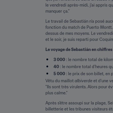
le vendredi après-midi, j’ai appris q
manquer ça."
Le travail de Sebastián n’a posé auc
fonction du match de Puerto Montt. C
dessus de mes moyens. Le vendredi m
et le soir, je suis reparti pour Coqu
Le voyage de Sebastián en chiffres
3 000
 : le nombre total de kil
40
 : le nombre total d’heures q
5 000
 : le prix de son billet, e
Vêtu du maillot 
albiverde
 et d’une 
"Ils sont très virulents. Alors pour é
plus calme."
Après s’être assoupi sur la plage, Se
billetterie et les tribunes visiteurs 