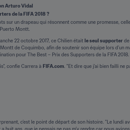
on Arturo Vidal
rters de la FIFA 2018
?
ots sur un drapeau qui résonnent comme une promesse, celle
 Puerto Montt.
anche 22 octobre 2017, ce Chilien était 
le seul supporter
 de 
Montt de Coquimbo, afin de soutenir son équipe lors d’un ma
ination pour The Best – Prix des Supporters de la FIFA 2018.
s", confie Carrera à 
FIFA.com
. "Et dire que j’ai bien failli ne
renant, c’est le point de départ de son histoire. "Le lundi ava
y a huit ans, que je pensais ne pas m’y rendre car nous avions