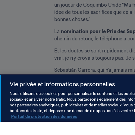
un joueur de Coquimbo Unido."Ma fe
idée de tous les sacrifices que cela
bonnes choses."
La 
nomination
pour le Prix des Su
chemin du retour, le téléphone a com
Et les doutes se sont rapidement diss
vrai, je n’y croyais toujours pas. Je s
Sebastián Carrera, qui n’a jamais mis
moi, mais aussi pour le club, pour le
Vie privée et informations personnelles
Nous utilisons des cookies pour personnaliser le contenu et les public
sociaux et analyser notre trafic. Nous partageons également des inform
nos partenaires analytiques, publicitaires et de médias sociaux. Vous 
boutons de droite, et déposer une demande d’opposition à la vente / 
Portail de protection des données