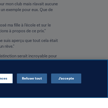
ur mon club mais n’avait aucune 
s un exemple pour eux. Que de 
sé ma fille à l’école et sur le 
ions à propos de ce prix."
e suis aperçu que tout cela était 
un rêve."
stinction serait incroyable pour 
ue club."
ences
Refuser tout
J’accepte