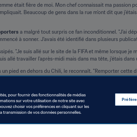
mme était fière de moi. Mon chef connaissait ma passion po
 impliquait. Beaucoup de gens dans la rue m’ont dit que j’étai
pporters
 a malgré tout surpris ce fan inconditionnel. "J’ai dépo
mencé à sonner. J’avais été identifié dans plusieurs publicat
ipés. "Je suis allé sur le site de la FIFA et même lorsque je m
uis allé travailler l’après-midi mais dans ma tête, j’étais dans 
 un pied en dehors du Chili, le reconnaît. "Remporter cette di
 Chili et pour les millions de Sebastián qui existent dans chaq
ités, pour fournir des fonctionnalités de médias
Préfér
ations sur votre utilisation de notre site avec
pouvez choisir vos préférences en cliquant sur les
la transmission de vos données personnelles.