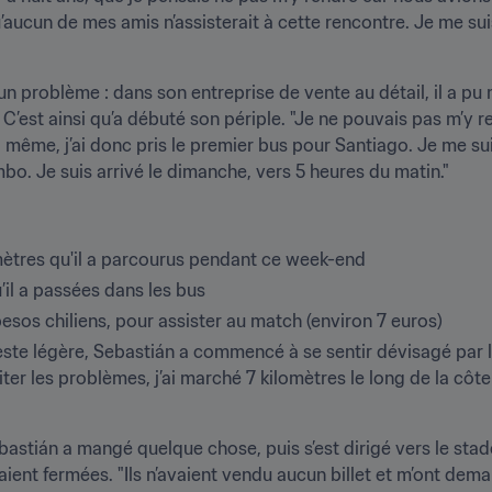
u’aucun de mes amis n’assisterait à cette rencontre. Je me sui
un problème : dans son entreprise de vente au détail, il a pu
’est ainsi qu’a débuté son périple. "Je ne pouvais pas m’y ren
ême, j’ai donc pris le premier bus pour Santiago. Je me sui
imbo. Je suis arrivé le dimanche, vers 5 heures du matin."
omètres qu'il a parcourus pendant ce week-end
u’il a passées dans les bus
n pesos chiliens, pour assister au match (environ 7 euros)
veste légère, Sebastián a commencé à se sentir dévisagé par
viter les problèmes, j’ai marché 7 kilomètres le long de la côte
bastián a mangé quelque chose, puis s’est dirigé vers le stade.
étaient fermées. "Ils n’avaient vendu aucun billet et m’ont dema