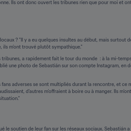
nne. Ils ont donc ouvert les tribunes rien que pour moi et on
locaux ? "Il y a eu quelques insultes au début, mais surtout d
 ils m’ont trouvé plutôt sympathique."
tribunes, a rapidement fait le tour du monde  : à la mi-temps,
ublié une photo de Sebastián sur son compte Instagram, en dé
ns adverses se sont multipliés durant la rencontre, et ce ma
audissaient, d’autres m’offraient à boire ou à manger. Ils m
ituation."
é le soutien de leur fan sur les réseaux sociaux. Sebastián a 