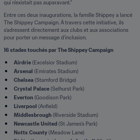
qui n’existait pas auparavant."
Entre ces deux inaugurations, la famille Shippey a lancé 
The Shippey Campaign. À travers cette initiative, ils 
s’adressent directement aux clubs et aux associations 
pour porter un message d’inclusion.
16 stades touchés par The Shippey Campaign
Airdrie
 (Excelsior Stadium)
Arsenal
 (Emirates Stadium)
Chelsea
 (Stamford Bridge)
Crystal
Palace
 (Selhurst Park)
Everton
 (Goodison Park)
Liverpool
 (Anfield)
Middlesbrough
 (Riverside Stadium)
Newcastle
United
 (St James’s Park)
Notts
County
 (Meadow Lane)