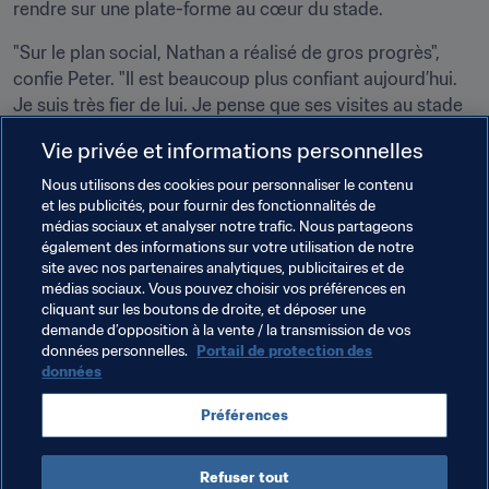
rendre sur une plate-forme au cœur du stade.
"Sur le plan social, Nathan a réalisé de gros progrès", 
confie Peter. "Il est beaucoup plus confiant aujourd’hui. 
Je suis très fier de lui. Je pense que ses visites au stade 
l’aident énormément." Après chaque but, Nathan rejoint 
Vie privée et informations personnelles
un autre jeune supporter dans la salle sensorielle pour 
exécuter la fameuse danse 
Take the L
, popularisée par le 
Nous utilisons des cookies pour personnaliser le contenu
et les publicités, pour fournir des fonctionnalités de
jeu vidéo Fortnite. Les deux garçons fêtent les buts de 
médias sociaux et analyser notre trafic. Nous partageons
leurs idoles dans le stade un jour de match, comme tout 
également des informations sur votre utilisation de notre
le monde. Au fond, quoi de plus normal ?
site avec nos partenaires analytiques, publicitaires et de
médias sociaux. Vous pouvez choisir vos préférences en
cliquant sur les boutons de droite, et déposer une
demande d’opposition à la vente / la transmission de vos
données personnelles.
Portail de protection des
données
Thèmes en lien
Préférences
England
Refuser tout