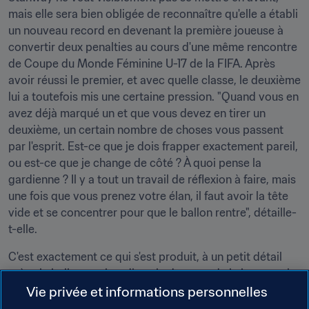
mais elle sera bien obligée de reconnaître qu'elle a établi 
un nouveau record en devenant la première joueuse à 
convertir deux penalties au cours d'une même rencontre 
de Coupe du Monde Féminine U-17 de la FIFA. Après 
avoir réussi le premier, et avec quelle classe, le deuxième 
lui a toutefois mis une certaine pression. "Quand vous en 
avez déjà marqué un et que vous devez en tirer un 
deuxième, un certain nombre de choses vous passent 
par l'esprit. Est-ce que je dois frapper exactement pareil, 
ou est-ce que je change de côté ? À quoi pense la 
gardienne ? Il y a tout un travail de réflexion à faire, mais 
une fois que vous prenez votre élan, il faut avoir la tête 
vide et se concentrer pour que le ballon rentre", détaille-
t-elle.
C'est exactement ce qui s'est produit, à un petit détail 
près : le ballon a rebondi sur le dessous de la barre, puis 
derrière la ligne de but, avant d'aller faire trembler le 
Vie privée et informations personnelles
haut du filet. "Pendant un instant, j'ai été très inquiète", 