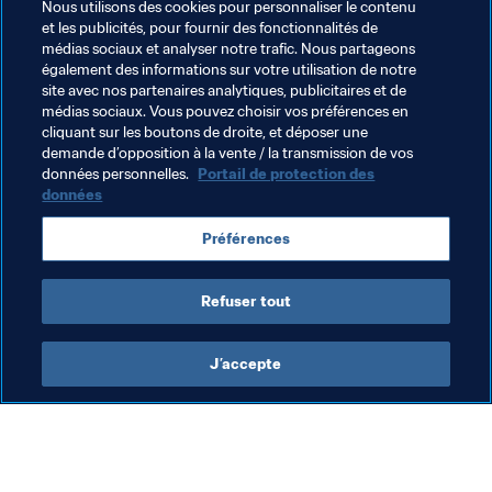
Nous utilisons des cookies pour personnaliser le contenu
avoue-t-elle. "Mais la balle est entrée donc pour moi, 
et les publicités, pour fournir des fonctionnalités de
c'est un beau penalty !"
médias sociaux et analyser notre trafic. Nous partageons
également des informations sur votre utilisation de notre
Pour elle, et pour tout un pays.
site avec nos partenaires analytiques, publicitaires et de
médias sociaux. Vous pouvez choisir vos préférences en
cliquant sur les boutons de droite, et déposer une
demande d’opposition à la vente / la transmission de vos
Thèmes en lien
données personnelles.
Portail de protection des
données
Compétitions FIFA
England
UEFA
Brazil
Préférences
CONMEBOL
Refuser tout
J’accepte