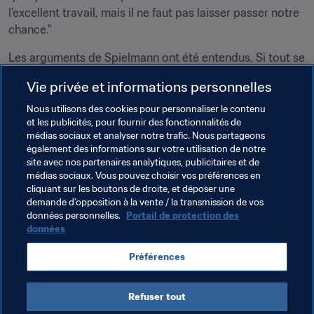
l’excellent travail, mais il ne faut pas laisser passer notre 
chance."
Les arguments de Spielmann ont été entendus. Si tout se 
passe comme prévu, Tahiti disputera des matches 
Vie privée et informations personnelles
amicaux en février 2021 et la sélectionneuse a déjà sa 
petite idée sur la façon d’organiser ce rendez-vous : un 
Nous utilisons des cookies pour personnaliser le contenu
et les publicités, pour fournir des fonctionnalités de
tournoi amical adossé à un séminaire à Auckland, en 
médias sociaux et analyser notre trafic. Nous partageons
Nouvelle-Zélande. "J’ai toujours beaucoup d’idées", 
également des informations sur votre utilisation de notre
conclut-elle avec un sourire plein de détermination
site avec nos partenaires analytiques, publicitaires et de
médias sociaux. Vous pouvez choisir vos préférences en
cliquant sur les boutons de droite, et déposer une
demande d’opposition à la vente / la transmission de vos
données personnelles.
Portail de protection des
données
Thèmes en lien
Préférences
Tahiti
Refuser tout