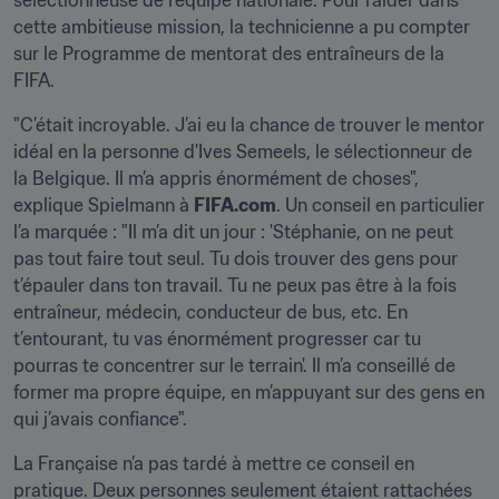
sélectionneuse de l’équipe nationale. Pour l’aider dans 
cette ambitieuse mission, la technicienne a pu compter 
sur le Programme de mentorat des entraîneurs de la 
FIFA.
"C’était incroyable. J’ai eu la chance de trouver le mentor 
idéal en la personne d'Ives Semeels, le sélectionneur de 
la Belgique. Il m’a appris énormément de choses", 
explique Spielmann à 
FIFA.com
. Un conseil en particulier 
l’a marquée : "Il m’a dit un jour : 'Stéphanie, on ne peut 
pas tout faire tout seul. Tu dois trouver des gens pour 
t’épauler dans ton travail. Tu ne peux pas être à la fois 
entraîneur, médecin, conducteur de bus, etc. En 
t’entourant, tu vas énormément progresser car tu 
pourras te concentrer sur le terrain'. Il m’a conseillé de 
former ma propre équipe, en m’appuyant sur des gens en 
qui j’avais confiance".
La Française n’a pas tardé à mettre ce conseil en 
pratique. Deux personnes seulement étaient rattachées 