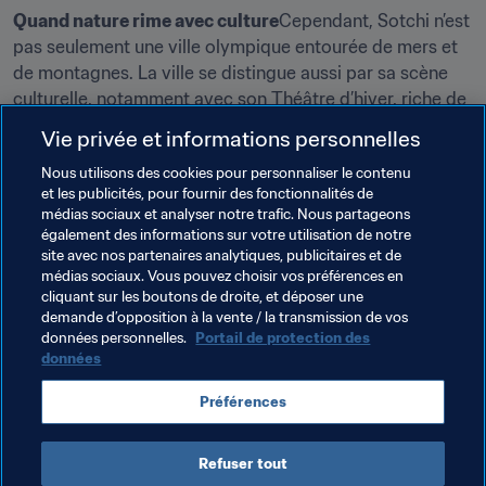
Quand nature rime avec culture
Cependant, Sotchi n’est 
pas seulement une ville olympique entourée de mers et 
de montagnes. La ville se distingue aussi par sa scène 
culturelle, notamment avec son Théâtre d’hiver, riche de 
88 colonnes, qui propose concerts, pièces de théâtre et 
Vie privée et informations personnelles
films. Compte tenu du nombre de films tournés à Sotchi 
Nous utilisons des cookies pour personnaliser le contenu
et dans ses environs, la ville est parfois considérée 
et les publicités, pour fournir des fonctionnalités de
comme la Hollywood russe.
médias sociaux et analyser notre trafic. Nous partageons
également des informations sur votre utilisation de notre
Pendant votre séjour, nous vous recommandons 
site avec nos partenaires analytiques, publicitaires et de
également de visiter la station ferroviaire, le port (où 
médias sociaux. Vous pouvez choisir vos préférences en
vous admirerez les plus beaux couchers de soleil de la 
cliquant sur les boutons de droite, et déposer une
demande d’opposition à la vente / la transmission de vos
ville), la tour Akhun, le musée d’art de Sotchi, l’arboretum, 
données personnelles.
Portail de protection des
avec ses 1500 espèces de plantes exotiques, l’aquarium 
données
et le Riviera Park. Enfin, l’été est une saison 
particulièrement festive à Sotchi ; aussi vous trouverez 
Préférences
sans mal de quoi vous amuser dès que le soleil se 
couche.
Refuser tout