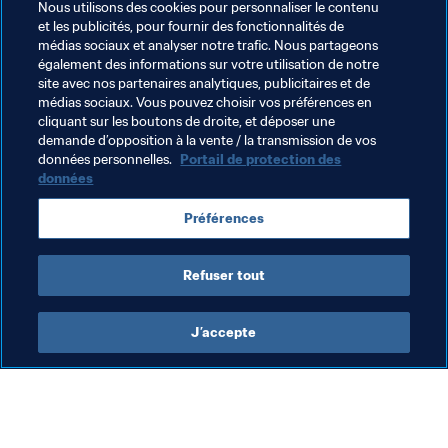
Nous utilisons des cookies pour personnaliser le contenu
devant, dans les coins. S'il avait fait ça, il aurait été 
et les publicités, pour fournir des fonctionnalités de
champion du monde."
médias sociaux et analyser notre trafic. Nous partageons
également des informations sur votre utilisation de notre
Après avoir approché le Graal de près sans réussir à le 
site avec nos partenaires analytiques, publicitaires et de
toucher, il n'est pas rare de prendre une année 
médias sociaux. Vous pouvez choisir vos préférences en
sabbatique par rapport au jeu. Plusieurs grands finalistes 
cliquant sur les boutons de droite, et déposer une
demande d’opposition à la vente / la transmission de vos
l'ont fait. Les intentions d'Allen ne semblent toutefois pas 
données personnelles.
Portail de protection des
aller dans cette direction. "Je suis abattu mais au bout 
données
du compte, je vais me relever et tout faire pour me 
qualifier pour la prochaine Grande Finale. J'ai adoré 
Préférences
chaque seconde de ma semaine à New York", conclut-il. A 
part peut-être les dernières de la finale...
Refuser tout
J’accepte