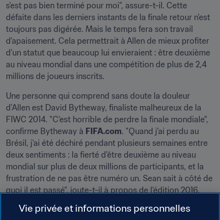
s'est pas bien terminé pour moi", assure-t-il. Cette 
défaite dans les derniers instants de la finale retour n'est 
toujours pas digérée. Mais le temps fera son travail 
d'apaisement. Cela permettrait à Allen de mieux profiter 
d'un statut que beaucoup lui envieraient : être deuxième 
au niveau mondial dans une compétition de plus de 2,4 
millions de joueurs inscrits.
Une personne qui comprend sans doute la douleur 
d'Allen est David Bytheway, finaliste malheureux de la 
FIWC 2014. "C'est horrible de perdre la finale mondiale", 
confirme Bytheway à 
FIFA.com
. "Quand j'ai perdu au 
Brésil, j'ai été déchiré pendant plusieurs semaines entre 
deux sentiments : la fierté d'être deuxième au niveau 
mondial sur plus de deux millions de participants, et la 
frustration de ne pas être numéro un. Sean sait à côté de 
quoi il est passé", joute-t-il à propos de l'édition 2016. 
"Quand il repense à cette finale, il doit forcément se dire 
Vie privée et informations personnelles
qu'il aurait dû jouer simple, balancer des longs ballons 