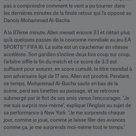
pas à comprendre comment le vent a pu tourner dans 
les dernières minutes de la finale retour qui l'a opposé au 
Danois Mohammad Al-Bacha.
À la 87ème minute, Allen menait encore 3:1 et n'était plus 
qu'à quelques passes de la couronne mondiale au jeu EA 
SPORTS™ FIFA 16. La suite est un cauchemar en vitesse 
accélérée. Son gardien s'incline deux fois coup sur coup, 
l'arbitre siffle la fin du match et ce score de 3:3 est 
suffisant pour assurer, en score cumulé, le titre mondial à 
son adversaire âgé de 17 ans. Allen est prostré. Pendant 
ce temps, Mohammad Al-Bacha saute en bas de la 
scène, perd ses lunettes au passage, et se retrouve 
submergé par le flot de ses amis venus l'encourager. "Je 
me suis surpris moi-même", explique l'Anglais au sujet de 
sa performance à New York. "Je me surprends chaque 
jour, comme je joue, comme je laisse filer des avances 
comme ça, je me surprends moi-même tout le temps."