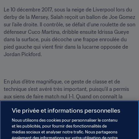
Le 10 décembre 2017, sous la neige de Liverpool lors du 
derby de la Mersey, Salah reçoit un ballon de Joe Gomez 
sur l'aile droite. Il contrôle, se défait d'une roulette de son 
défenseur Cuco Martina, dribble ensuite Idrissa Gueye 
dans la surface, puis décoche une frappe enroulée du 
pied gauche qui vient finir dans la lucarne opposée de 
Jordan Pickford.
En plus d'être magnifique, ce geste de classe et de 
technique s'est avéré très important, puisqu'il a permis 
aux siens de faire match nul 1-1. Quand on connaît la 
rivalité entre 
Reds
 et 
Toffees
, on imagine que ce jour-là, 
Vie privée et informations personnelles
le chant des supporters a dû résonner encore plus fort.
Nous utilisons des cookies pour personnaliser le contenu
13
et les publicités, pour fournir des fonctionnalités de
médias sociaux et analyser notre trafic. Nous partageons
également des informations sur votre utilisation de notre