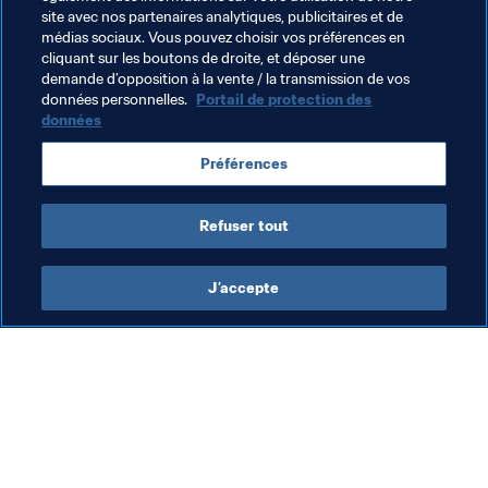
site avec nos partenaires analytiques, publicitaires et de
médias sociaux. Vous pouvez choisir vos préférences en
Entendu...
cliquant sur les boutons de droite, et déposer une
demande d’opposition à la vente / la transmission de vos
"Quand il se met sur son pied gauche, tout les fans se 
données personnelles.
Portail de protection des
lèvent parce qu'ils pensent que ça pourrait être un but. 
données
Et ça continue d'être le cas, match après match. Ses buts 
cette saison sont phénoménaux et peu de personnes 
Préférences
Andrew Robertson
Refuser tout
J’accepte
L’action de la FIFA
Visitez également
Juridique
Toutes les infos et 
tous les articles