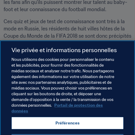
les fans afin qu'ils puissent montrer leur talent au baby-
foot et leur connaissance du football mondial.
Ces quiz et jeux de test de connaissance sont très à la 
mode en Russie, les résidents de huit villes hôtes de la 
Coupe du Monde de la FIFA 2018 se sont donc précipités 
pour prendre part au fameux jeu "Quoi ? Quand ? 
Vie privée et informations personnelles
Comment", qui est extrêmement populaire. Les fans des 
villes hôtes ont été interrogés sur leur connaissance de 
Nous utilisons des cookies pour personnaliser le contenu
l'histoire de la Coupe des Confédérations de la FIFA et 
et les publicités, pour fournir des fonctionnalités de
médias sociaux et analyser notre trafic. Nous partageons
de la Coupe du Monde. L'épreuve a été organisée à 
également des informations sur votre utilisation de notre
Saransk
, sous la forme d'une visioconférence entre les 
site avec nos partenaires analytiques, publicitaires et de
participants des différentes villes.
médias sociaux. Vous pouvez choisir vos préférences en
cliquant sur les boutons de droite, et déposer une
Il ne fait aucun doute que de nombreux Russes seront au 
demande d’opposition à la vente / la transmission de vos
fait de tout ce qu'il y a à savoir sur la Coupe des 
données personnelles.
Portail de protection des
données
Confédérations de la FIFA d'ici le coup d'envoi du 
tournoi, le 17 juin 2017.
Préférences