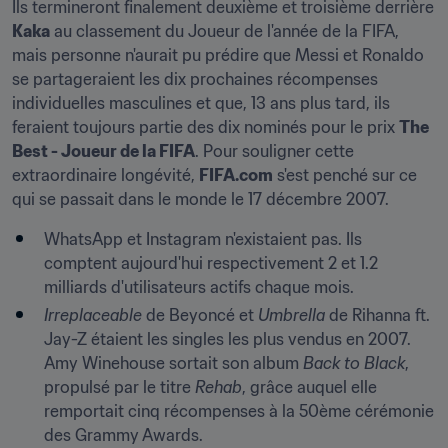
Ils termineront finalement deuxième et troisième derrière 
Kaka
 au classement du Joueur de l'année de la FIFA, 
mais personne n'aurait pu prédire que Messi et Ronaldo 
se partageraient les dix prochaines récompenses 
individuelles masculines et que, 13 ans plus tard, ils 
feraient toujours partie des dix nominés pour le prix 
The 
Best - Joueur de la FIFA
. Pour souligner cette 
extraordinaire longévité, 
FIFA.com
 s'est penché sur ce 
qui se passait dans le monde le 17 décembre 2007.
WhatsApp et Instagram n'existaient pas. Ils 
comptent aujourd'hui respectivement 2 et 1.2 
milliards d'utilisateurs actifs chaque mois.
Irreplaceable
 de Beyoncé et 
Umbrella
 de Rihanna ft. 
Jay-Z étaient les singles les plus vendus en 2007. 
Amy Winehouse sortait son album 
Back to Black
, 
propulsé par le titre 
Rehab
, grâce auquel elle 
remportait cinq récompenses à la 50ème cérémonie 
des Grammy Awards.