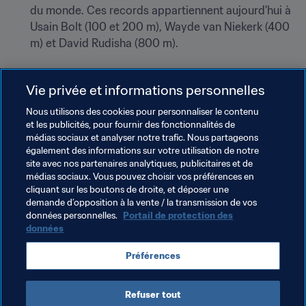
du monde. Ces records appartiennent aujourd'hui à 
Usain Bolt (100 et 200 m), Wayde van Niekerk (400 
m) et David Rudisha (800 m).
Vie privée et informations personnelles
Mia Hamm
 était la meilleure buteuse au niveau 
international avec 158 buts en sélection. Elle a 
Nous utilisons des cookies pour personnaliser le contenu
et les publicités, pour fournir des fonctionnalités de
détenu le record de 1999 à 2013, quand 
Abby 
médias sociaux et analyser notre trafic. Nous partageons
Wambach
 l'a battu. Depuis, Christine Sinclair les a 
également des informations sur votre utilisation de notre
dépassées toutes les deux.
site avec nos partenaires analytiques, publicitaires et de
médias sociaux. Vous pouvez choisir vos préférences en
La nourriture cultivée dans l'espace n'avait jamais 
cliquant sur les boutons de droite, et déposer une
été consommée, jusqu'à ce que l'astronaute de la 
demande d’opposition à la vente / la transmission de vos
NASA Scott Kelly mange de la laitue.
données personnelles.
Portail de protection des
données
Sky Brown, aujourd'hui troisième au classement 
olympique mondial de skateboard, n'était même pas 
Préférences
née.
Refuser tout