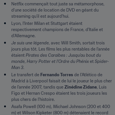
Netflix commençait tout juste sa métamorphose, 
d'une société de location de DVD en géant du 
streaming qu'il est aujourd'hui.
Lyon, l'Inter Milan et Stuttgart étaient 
respectivement champions de France, d'Italie et 
d'Allemagne.
Je suis une légende
, avec Will Smith, sortait trois 
jours plus tôt. Les films les plus rentables de l'année 
étaient 
Pirates des Caraïbes : Jusqu'au bout du 
monde
, 
Harry Potter et l'Ordre du Phénix
 et 
Spider-
Man 3
.
Le transfert de 
Fernando Torres
 de l'Atlético de 
Madrid à Liverpool faisait de lui le joueur le plus cher 
de l'année 2007, tandis que 
Zinédine Zidane
, Luis 
Figo et Hernan Crespo étaient les trois joueurs les 
plus chers de l'histoire.
Asafa Powell (100 m), Michael Johnson (200 et 400 
m) et Wilson Kipketer (800 m) détenaient le record 