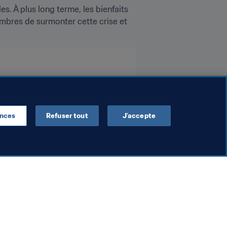
. À plus long terme, les bienfaits 
mbres de surmonter cette crise et 
ences
Refuser tout
J’accepte