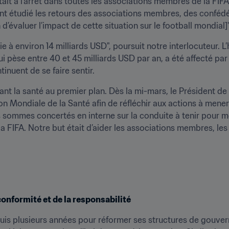
tait à l’arrêt dans toutes les associations membres de la FIFA
 étudié les retours des associations membres, des confédéra
n d’évaluer l’impact de cette situation sur le football mondial]
 à environ 14 milliards USD", poursuit notre interlocuteur. L
ui pèse entre 40 et 45 milliards USD par an, a été affecté par
nuent de se faire sentir.
nt la santé au premier plan. Dès la mi-mars, le Président de l
ion Mondiale de la Santé afin de réfléchir aux actions à mener
sommes concertés en interne sur la conduite à tenir pour met
la FIFA. Notre but était d’aider les associations membres, les 
conformité et de la responsabilité
uis plusieurs années pour réformer ses structures de gouverna