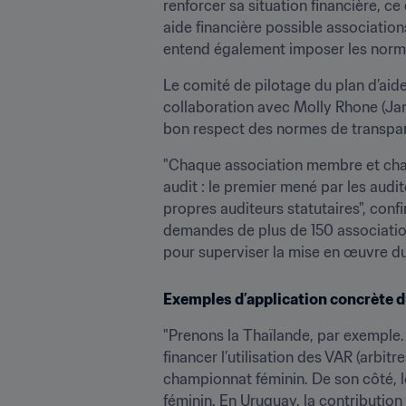
renforcer sa situation financière, ce
aide financière possible association
entend également imposer les normes
Le comité de pilotage du plan d’aide
collaboration avec Molly Rhone (Jam
bon respect des normes de transpare
"Chaque association membre et chaque
audit : le premier mené par les audit
propres auditeurs statutaires", conf
demandes de plus de 150 association
pour superviser la mise en œuvre du 
Exemples d’application concrète du
"Prenons la Thaïlande, par exemple.
financer l’utilisation des VAR (arbit
championnat féminin. De son côté, l
féminin. En Uruguay, la contributio