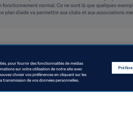
un fonctionnement normal. Ce ne sont là que quelques exemples
ce plan d’aide va permettre aux clubs et aux associations me
ités, pour fournir des fonctionnalités de médias
Préfér
ations sur votre utilisation de notre site avec
pouvez choisir vos préférences en cliquant sur les
la transmission de vos données personnelles.
Visitez également
Toutes les infos et tous les articles