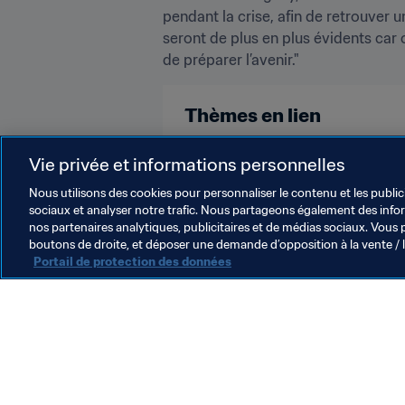
pendant la crise, afin de retrouver 
seront de plus en plus évidents car 
de préparer l’avenir."
Thèmes en lien
Vie privée et informations personnelles
Organisation
Nous utilisons des cookies pour personnaliser le contenu et les public
sociaux et analyser notre trafic. Nous partageons également des inform
nos partenaires analytiques, publicitaires et de médias sociaux. Vous 
boutons de droite, et déposer une demande d’opposition à la vente / 
Portail de protection des données
L’action de la FIFA
Juridique