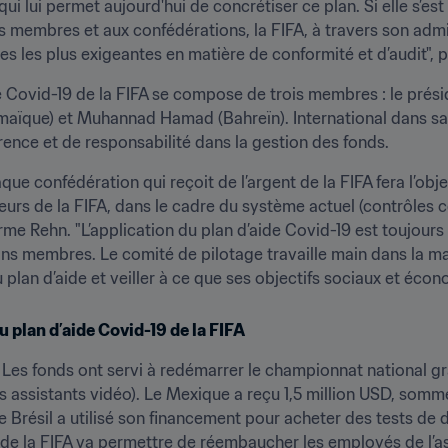
 qui lui permet aujourd'hui de concrétiser ce plan. Si elle s’es
s membres et aux confédérations, la FIFA, à travers son admin
 les plus exigeantes en matière de conformité et d’audit", p
 Covid-19 de la FIFA se compose de trois membres : le présiden
aïque) et Muhannad Hamad (Bahreïn). International dans sa c
nce et de responsabilité dans la gestion des fonds.
 confédération qui reçoit de l’argent de la FIFA fera l’obje
eurs de la FIFA, dans le cadre du système actuel (contrôles ce
irme Rehn. "L’application du plan d’aide Covid-19 est toujour
s membres. Le comité de pilotage travaille main dans la main
plan d’aide et veiller à ce que ses objectifs sociaux et écon
 plan d’aide Covid-19 de la FIFA
 Les fonds ont servi à redémarrer le championnat national grâ
res assistants vidéo). Le Mexique a reçu 1,5 million USD, somm
e Brésil a utilisé son financement pour acheter des tests de
n de la FIFA va permettre de réembaucher les employés de l’a