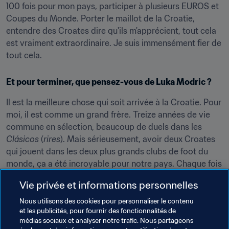
100 fois pour mon pays, participer à plusieurs EUROS et 
Coupes du Monde. Porter le maillot de la Croatie, 
entendre des Croates dire qu'ils m'apprécient, tout cela 
est vraiment extraordinaire. Je suis immensément fier de 
tout cela.
Et pour terminer, que pensez-vous de Luka Modric ?
Il est la meilleure chose qui soit arrivée à la Croatie. Pour 
moi, il est comme un grand frère. Treize années de vie 
commune en sélection, beaucoup de duels dans les 
Clásicos
 (
rires
). Mais sérieusement, avoir deux Croates 
qui jouent dans les deux plus grands clubs de foot du 
monde, ça a été incroyable pour notre pays. Chaque fois 
qu'il gagnait quelque chose, cela me rendait très fier et 
Vie privée et informations personnelles
heureux, car ces titres étaient pour lui, mais aussi pour 
toute la Croatie. J'ai été très ému quand il a gagné le 
Nous utilisons des cookies pour personnaliser le contenu
et les publicités, pour fournir des fonctionnalités de
trophée The Best Joueur de la FIFA. C'est un 
médias sociaux et analyser notre trafic. Nous partageons
représentant parfait de la Croatie dans le monde entier. Il 