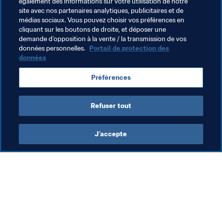
également des informations sur votre utilisation de notre
me rend vraiment très fier d'être croate.
site avec nos partenaires analytiques, publicitaires et de
médias sociaux. Vous pouvez choisir vos préférences en
cliquant sur les boutons de droite, et déposer une
demande d’opposition à la vente / la transmission de vos
données personnelles.
Portail de protection des
données
Thèmes en lien
Préférences
Argentina
Croatia
France
Spain
Refuser tout
J’accepte
L’action de la FIFA
Visitez également
Juridique
Toutes les infos et 