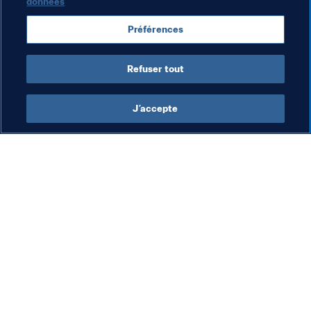
données
Compétitions FIFA
Panama
Uzbekistan
Préférences
AFC
Concacaf
Refuser tout
J’accepte
L’action de la FIFA
Visitez également
Juridique
Toutes les infos et 
tous les articles
Système de transfert
Rapports et 
Football féminin
documents
Promotion du football
Fondation FIFA
Innovation