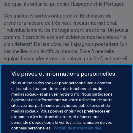
ibérique, ils ont ainsi pu défier l'Espagne et le Portugal.
Ces quelques sorties ont permis à Rakhmatov de 
prendre la mesure du très haut niveau international. 
"Individuellement, les Portugais sont très forts. Un joueur 
comme Ricardinho a mis en évidence nos lacunes sur le 
plan défensif. De leur côté, les Espagnols possèdent l'un 
des meilleurs collectifs au monde. Face à une telle 
équipe, la moindre erreur se paie au prix fort", estime-t-il.
Rakhmatov pratique le futsal depuis neuf ans 
Vie privée et informations personnelles
maintenant. International depuis 2010, il s'apprête à vivre 
Nous utilisons des cookies pour personnaliser le contenu
le plus grand moment de sa carrière, un événement qu'il 
et les publicités, pour fournir des fonctionnalités de
aborde avec confiance et enthousiasme. Et son 
médias sociaux et analyser notre trafic. Nous partageons
téléphone est toujours là pour recevoir les félicitations 
également des informations sur votre utilisation de notre
et les encouragements à sa place.
site avec nos partenaires analytiques, publicitaires et de
médias sociaux. Vous pouvez choisir vos préférences en
cliquant sur les boutons de droite, et déposer une
demande d’opposition à la vente / la transmission de vos
Thèmes en lien
données personnelles.
Portail de protection des