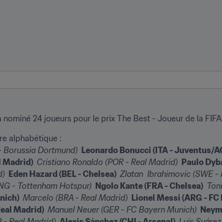
a nominé 24 joueurs pour le prix The Best - Joueur de la FIFA
- Borussia Dortmund) 
 Leonardo Bonucci (ITA - Juventus/AC
l Madrid) 
 Cristiano Ronaldo (POR - Real Madrid) 
 Paulo Dyb
) 
 Eden Hazard (BEL - Chelsea) 
 Zlatan  Ibrahimovic (SWE -
ENG - Tottenham Hotspur) 
 Ngolo Kante (FRA - Chelsea) 
 Ton
nich) 
 Marcelo (BRA - Real Madrid) 
 Lionel Messi (ARG - FC 
eal Madrid) 
 Manuel Neuer (GER - FC Bayern Munich) 
 Neym
 - Real Madrid) 
 Alexis Sánchez (CHI - Arsenal) 
 Luis Suárez