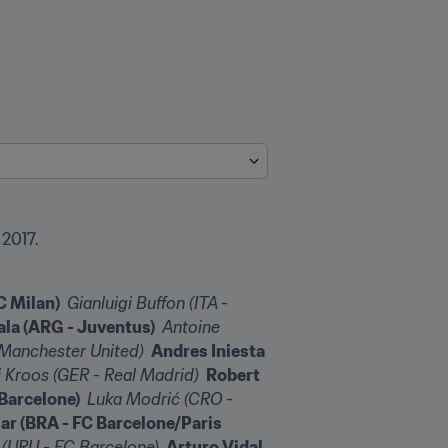
 2017.
 Milan) 
 Gianluigi Buffon (ITA - 
ala (ARG - Juventus) 
 Antoine 
 Manchester United) 
 Andres Iniesta 
i Kroos (GER - Real Madrid) 
 Robert 
Barcelone) 
 Luka Modrić (CRO - 
ar (BRA - FC Barcelone/Paris 
 (URU - FC Barcelone) 
 Arturo Vidal 