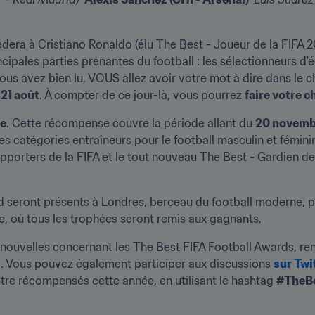
era à Cristiano Ronaldo (élu The Best - Joueur de la FIFA 201
ipales parties prenantes du football : les sélectionneurs d'éq
ous avez bien lu, VOUS allez avoir votre mot à dire dans le ch
 21 août
. À compter de ce jour-là, vous pourrez 
faire votre 
re
. Cette récompense couvre la période allant du 
20 novembr
les catégories entraîneurs pour le football masculin et féminin,
Supporters de la FIFA et le tout nouveau The Best - Gardien de
 seront présents à Londres, berceau du football moderne, p
e, où tous les trophées seront remis aux gagnants.
nouvelles concernant les The Best FIFA Football Awards, re
s
. Vous pouvez également participer aux discussions 
sur Twi
 être récompensés cette année, en utilisant le hashtag 
#TheB