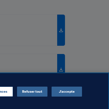
ences
Refuser tout
J’accepte