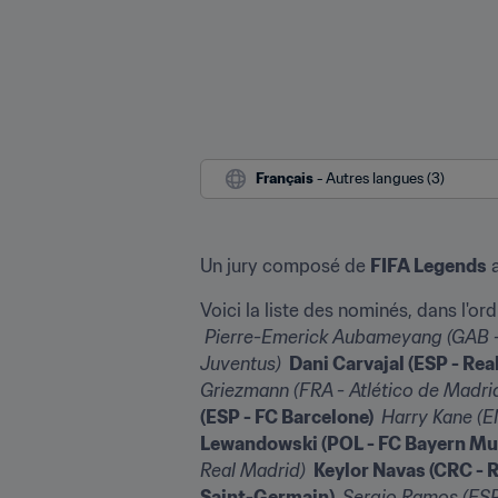
Français
 - Autres langues (3)
Un jury composé de 
FIFA Legends
 
 Pierre-Emerick Aubameyang (GAB 
Juventus) 
 Dani Carvajal (ESP - Rea
Griezmann (FRA - Atlético de Madrid
(ESP - FC Barcelone) 
 Harry Kane (
Lewandowski (POL - FC Bayern Mu
Real Madrid) 
 Keylor Navas (CRC - R
Saint-Germain) 
 Sergio Ramos (ESP