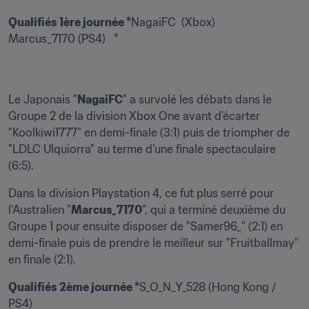
Qualifiés 1ère journée *
NagaiFC  (Xbox)

Marcus_7170 (PS4)   *
Le Japonais "
NagaiFC
" a survolé les débats dans le 
Groupe 2 de la division Xbox One avant d'écarter 
"Koolkiwi1777" en demi-finale (3:1) puis de triompher de 
"LDLC Ulquiorra" au terme d'une finale spectaculaire 
(6:5).
Dans la division Playstation 4, ce fut plus serré pour 
l'Australien "
Marcus_7170
", qui a terminé deuxième du 
Groupe 1 pour ensuite disposer de "Samer96_" (2:1) en 
demi-finale puis de prendre le meilleur sur "Fruitballmay" 
en finale (2:1).
Qualifiés 2ème journée *
S_O_N_Y_528 (Hong Kong / 
PS4)
