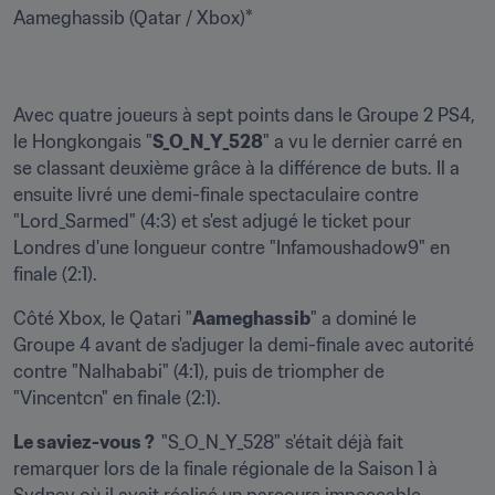
Aameghassib (Qatar / Xbox)*
Avec quatre joueurs à sept points dans le Groupe 2 PS4, 
le Hongkongais "
S_O_N_Y_528
" a vu le dernier carré en 
se classant deuxième grâce à la différence de buts. Il a 
ensuite livré une demi-finale spectaculaire contre 
"Lord_Sarmed" (4:3) et s'est adjugé le ticket pour 
Londres d'une longueur contre "Infamoushadow9" en 
finale (2:1).
Côté Xbox, le Qatari "
Aameghassib
" a dominé le 
Groupe 4 avant de s'adjuger la demi-finale avec autorité 
contre "Nalhababi" (4:1), puis de triompher de 
"Vincentcn" en finale (2:1).
Le saviez-vous ?  
"S_O_N_Y_528" s'était déjà fait 
remarquer lors de la finale régionale de la Saison 1 à 