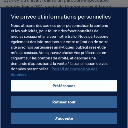
Sydney où il avait réalisé un parcours impeccable 
jusqu'en finale PS4, avant de tomber de haut face à 
l'ancien champion du monde Abdulaziz “MrD0ne” 
Vie privée et informations personnelles
Alshehri. Il s'était également qualifié pour la finale 
Nous utilisons des cookies pour personnaliser le contenu
régionale de la Saison 2 à Vancouver, où il avait réalisé 
et les publicités, pour fournir des fonctionnalités de
un parcours honorable. La troisième fut la bonne au 
médias sociaux et analyser notre trafic. Nous partageons
Qatar avec un aller direct pour Londres !
également des informations sur votre utilisation de notre
site avec nos partenaires analytiques, publicitaires et de
Le programme 
28 et 29 juillet : Finale Régionale 
médias sociaux. Vous pouvez choisir vos préférences en
cliquant sur les boutons de droite, et déposer une
"Amériques" de la Saison 3 (Los Angeles)
demande d’opposition à la vente / la transmission de vos
données personnelles.
Portail de protection des
données
Thèmes en lien
Préférences
Qatar
AFC
Refuser tout
J’accepte