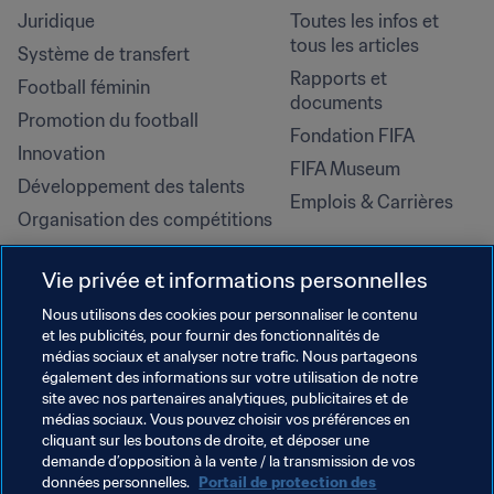
Juridique
Toutes les infos et 
tous les articles
Système de transfert
Rapports et 
Football féminin
documents
Promotion du football
Fondation FIFA
Innovation
FIFA Museum
Développement des talents
Emplois & Carrières
Organisation des compétitions
Développement durable
Vie privée et informations personnelles
Droits de l'homme et lutte contre 
la discrimination
Nous utilisons des cookies pour personnaliser le contenu
et les publicités, pour fournir des fonctionnalités de
Santé et médical
médias sociaux et analyser notre trafic. Nous partageons
Initiatives en matière de 
également des informations sur votre utilisation de notre
formation
site avec nos partenaires analytiques, publicitaires et de
médias sociaux. Vous pouvez choisir vos préférences en
cliquant sur les boutons de droite, et déposer une
demande d’opposition à la vente / la transmission de vos
données personnelles.
Portail de protection des