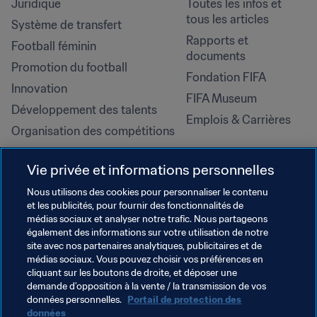
Juridique
Toutes les infos et 
tous les articles
Système de transfert
Rapports et 
Football féminin
documents
Promotion du football
Fondation FIFA
Innovation
FIFA Museum
Développement des talents
Emplois & Carrières
Organisation des compétitions
Développement durable
Vie privée et informations personnelles
Droits de l'homme et lutte contre 
la discrimination
Nous utilisons des cookies pour personnaliser le contenu
et les publicités, pour fournir des fonctionnalités de
Santé et médical
médias sociaux et analyser notre trafic. Nous partageons
Initiatives en matière de 
également des informations sur votre utilisation de notre
formation
site avec nos partenaires analytiques, publicitaires et de
médias sociaux. Vous pouvez choisir vos préférences en
cliquant sur les boutons de droite, et déposer une
demande d’opposition à la vente / la transmission de vos
données personnelles.
Portail de protection des
données