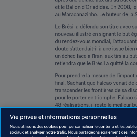
et le Ballon d'Or adidas. En 2008, l
au Maracanazinho. Le buteur de la
 
Le Brésil a défendu son titre avec s
nouveau illustré en signant le but é
du rendez-vous mondial, l'attaquant 
doute s'attendait-il à une issue bien 
un échec face à l'Iran, aux tirs au bu
retiendra que le Brésil a quitté la c
Pour prendre la mesure de l'impact de l
final. Sachant que Falcao venait de d
transcender les frontières de sa disc
pour le porter en triomphe. Falcao s'
48 réalisations, il reste le meilleur
Vie privée et informations personnelles
En hommage à sa remarquable contrib
Prix de la FIFA pour une Carrière Ex
Nous utilisons des cookies pour personnaliser le contenu et les public
sociaux et analyser notre trafic. Nous partageons également des inform