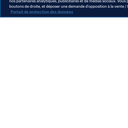
nos partenaires analytiques, publicitaires et de médias sociaux. Vous 
boutons de droite, et déposer une demande d’opposition à la vente / 
Portail de protection des données
L’action de la FIFA
Juridique
Système de transfert
Football féminin
Promotion du football
Innovation
Développement des talents
Organisation des compétitions
Développement durable
Droits de l'homme et lutte contre la discrimination
Santé et médical