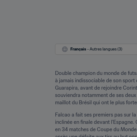
Français
 - Autres langues (3)
Double champion du monde de futsal 
à jamais indissociable de son sport d
Guarapira, avant de rejoindre Corint
souviendra notamment de ses deux p
maillot du Brésil qui ont le plus for
Falcao a fait ses premiers pas sur la
inclinée en finale devant l'Espagne.
en 34 matches de Coupe du Monde de 
après une défaite aux tirs au but con