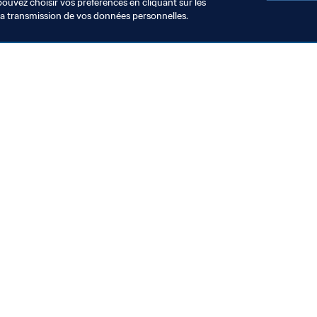
pouvez choisir vos préférences en cliquant sur les
la transmission de vos données personnelles.
Visitez également
Toutes les infos et tous les articles
Rapports et documents
Fondation FIFA
FIFA Museum
Emplois & Carrières