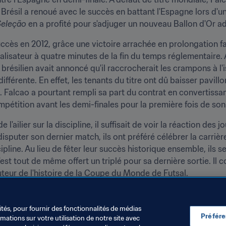
e Brésil a renoué avec le succès en battant l'Espagne lors d'
Seleção 
en a profité pour s'adjuger un nouveau Ballon d'Or a
uccès en 2012, grâce une victoire arrachée en prolongation fac
galisateur à quatre minutes de la fin du temps réglementaire.
brésilien avait annoncé qu'il raccrocherait les crampons à l'
différente. En effet, les tenants du titre ont dû baisser pavill
t. Falcao a pourtant rempli sa part du contrat en convertissant
ompétition avant les demi-finales pour la première fois de son 
'ailier sur la discipline, il suffisait de voir la réaction des j
isputer son dernier match, ils ont préféré célébrer la carrièr
ipline. Au lieu de fêter leur succès historique ensemble, ils se
est tout de même offert un triplé pour sa dernière sortie. Il c
 buteur de l'histoire de la Coupe du Monde de Futsal.
ution au développement du futsal, la FIFA a remis à Falcao
ceptionnelle lors des The Best FIFA Football Awards™.
ités, pour fournir des fonctionnalités de médias
Préfér
ations sur votre utilisation de notre site avec