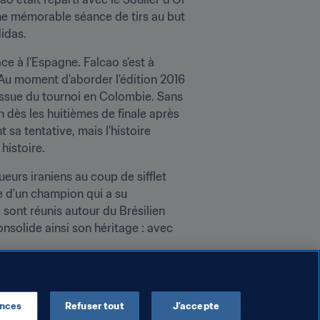
une mémorable séance de tirs au but 
didas.
e à l'Espagne. Falcao s'est à 
 Au moment d'aborder l'édition 2016 
issue du tournoi en Colombie. Sans 
on dès les huitièmes de finale après 
 sa tentative, mais l'histoire 
histoire.
oueurs iraniens au coup de sifflet 
e d'un champion qui a su 
 sont réunis autour du Brésilien 
onsolide ainsi son héritage : avec 
, des mains d'Anriy Shevchenko, le 
ences
Refuser tout
J’accepte