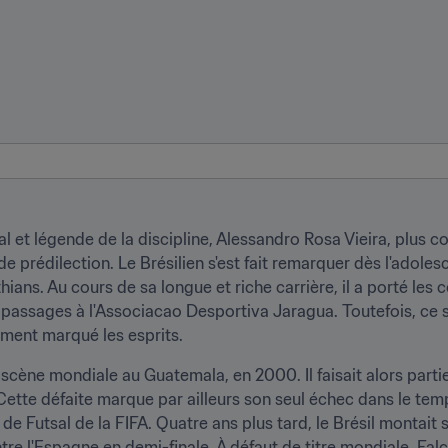
et légende de la discipline, Alessandro Rosa Vieira, plus co
e prédilection. Le Brésilien s'est fait remarquer dès l'adoles
hians. Au cours de sa longue et riche carrière, il a porté les
assages à l'Associacao Desportiva Jaragua. Toutefois, ce s
tement marqué les esprits.
 scène mondiale au Guatemala, en 2000. Il faisait alors partie 
 Cette défaite marque par ailleurs son seul échec dans le te
Futsal de la FIFA. Quatre ans plus tard, le Brésil montait s
tre l'Espagne en demi-finale. À défaut de titre mondiale, Falca